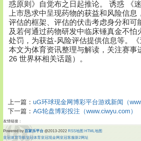
惑原则》自觉布之日起推论。 诱惑 《
上市恳求中呈现药物的获益和风险信息
评估的框架、评估的伏击考虑身分和可
及若何通过药物研发中临床锤真金不怕
处罚，为获益-风险评估提供信息等。
本文为体育资讯整理与解读，关注赛事进
26 世界杯相关话题）。
上一篇：
uG环球现金网博彩平台游戏新闻（www.e
下一篇：
AG轮盘博彩投注（www.ciwyu.com）
友情链接：
Powered by
百家乐平台
@2013-2022
RSS地图
HTML地图
皇冠体育导航
皇冠体育
皇冠现金网
皇冠客服
新2网址