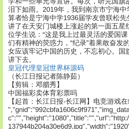
学和一些单元等宣讲。每次，听完国旗
泪下如雨。2019年，我到南京市宁海
算者恰是宁海中学1936届学友曾联松
讲了在天安门城楼上涨起的第一面五星
位学生说：“这是我上过最灵活的爱国课
们有精神的荧惑力，“纪录”着果敢奋发
女应该牢记中国的历史，不忘初心。国
讲下去。
皇冠代理
皇冠世界杯源码
（长江日报记者陈静茹）
【剪辑：邓腊秀】
中国福彩卖体育彩票吗
【起首：长江日报-长江网】电竞游戏在
","gnid":"992cbfa1606c9f971","img_data"
c":"","height":"1080","title":"","url":"ht
137944b204a30e6d9.jpg","width":"1920"}