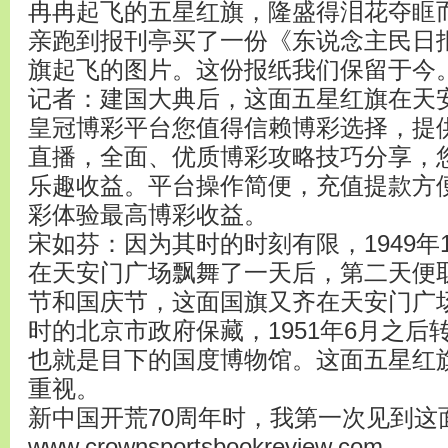
冉冉起飞的五星红旗，隆盛得泪花夺眶而
亲跑到报刊亭买了一份《东说念主民日
旗起飞的图片。这份报纸我们保留于今
记者：建国大典后，这面五星红旗在天
皇冠博彩平台您值得信赖博彩选择，提
直播，全面、优质博彩攻略技巧分享，
乐趣收益。平台操作简便，充值提款方
彩体验最高博彩收益。
宋如芬：因为其时的时刻有限，1949年
在天安门广场飘舞了一天后，第二天便取
节和国庆节，这面国旗又齐在天安门广
时的北京市政府保藏，1951年6月之
也就是目下的国度博物馆。这面五星红
重视。
新中国开荒70周年时，我第一次见到这
www.crownsportsbookreview.com