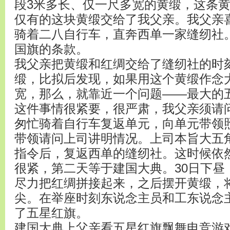
段3米多长、仅一尺多宽的黄缎，这条
仅有的这块黄缎交给了我父亲。我父亲
骑着二八自行车，直奔西单一家缝纫社
国旗的条款。
我父亲把黄缎和红绸交给了缝纫社的时
缎，比拟后发现，如果用这个黄缎作念
宽，那么，就靠近一个问题——最大的
这件事情很紧要，很严肃，我父亲须请
匆忙骑着自行车复返单元，向单元带领
带领请问上司讲明情况。上司本旨大五
指令后，复返西单的缝纫社。这时候依然
很紧，第二天等于建国大典。30日下昼
尽力把红绸拼接起来，之后摆开黄缎，
尖。在举座时刻东说念主员和工东说念
了五星红旗。
建国大典上父亲看五星红旗飘舞电竞游