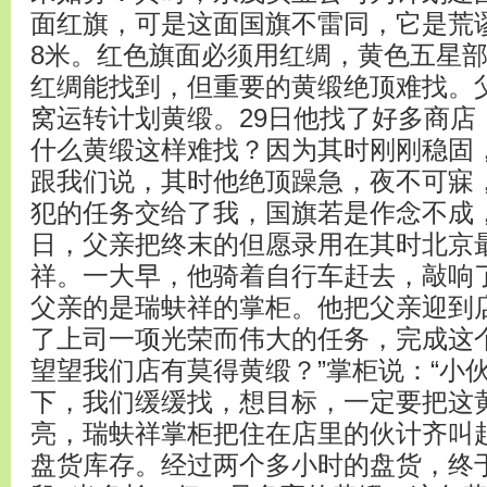
面红旗，可是这面国旗不雷同，它是荒谬型
8米。红色旗面必须用红绸，黄色五星
红绸能找到，但重要的黄缎绝顶难找。
窝运转计划黄缎。29日他找了好多商店
什么黄缎这样难找？因为其时刚刚稳固
跟我们说，其时他绝顶躁急，夜不可寐
犯的任务交给了我，国旗若是作念不成，
日，父亲把终末的但愿录用在其时北京
祥。一大早，他骑着自行车赶去，敲响
父亲的是瑞蚨祥的掌柜。他把父亲迎到
了上司一项光荣而伟大的任务，完成这
望望我们店有莫得黄缎？”掌柜说：“小
下，我们缓缓找，想目标，一定要把这
亮，瑞蚨祥掌柜把住在店里的伙计齐叫
盘货库存。经过两个多小时的盘货，终