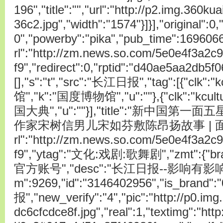
196","title":"","url":"http://p2.img.360
36c2.jpg","width":"1574"}]}],"original":0,
0","powerby":"pika","pub_time":169606
rl":"http://zm.news.so.com/5e0e4f3a2
f9","redirect":0,"rptid":"d40ae5aa2db5f0
[],"s":"t","src":"长江日报","tag":[{"clk
馆","k":"国度博物馆","u":""},{"clk":"kcu
国大典","u":""}],"title":"新中
作家宋树信男儿宋如芬敷陈昂扬故事 | 面谈","t
rl":"http://zm.news.so.com/5e0e4f3a2
f9","ytag":"文化:戏剧:歌舞剧","zmt":{"br
官方账号","desc":"长江日报--影响有影响
m":9269,"id":"3146402956","is_brand
报","new_verify":"4","pic":"http://p0.i
dc6cfcdce8f.jpg","real":1,"textimg":"htt