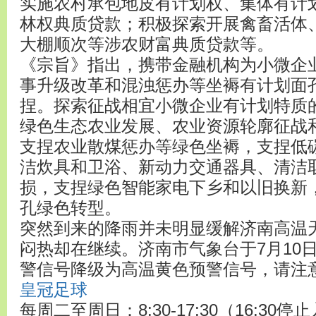
实施农村承包地皮有计划权、集体有计
林权典质贷款；积极探索开展禽畜活体
大棚顺次等涉农财富典质贷款等。
《宗旨》指出，携带金融机构为小微企
事升级改革和混浊惩办等坐褥有计划面
捏。探索征战相宜小微企业有计划特质
绿色生态农业发展、农业资源轮廓征战
支捏农业散煤惩办等绿色坐褥，支捏低
洁炊具和卫浴、新动力交通器具、清洁
损，支捏绿色智能家电下乡和以旧换新
孔绿色转型。
突然到来的降雨并未明显缓解济南高温
闷热却在继续。济南市气象台于7月10日
警信号降级为高温黄色预警信号，请注
皇冠足球
每周二至周日：8:30-17:30（16:3