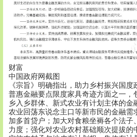
财富
中国政府网截图
《宗旨》明确指出，助力乡村振兴国度
普惠金融要点限度家具奇迹方面之一，
乡入乡群体、新式农业有计划主体的金
农业回荡东说念主口等新市民的金融需
加多首贷户；加大对食粮坐褥各个法子
力度；强化对农业农村基础顺次提拔的