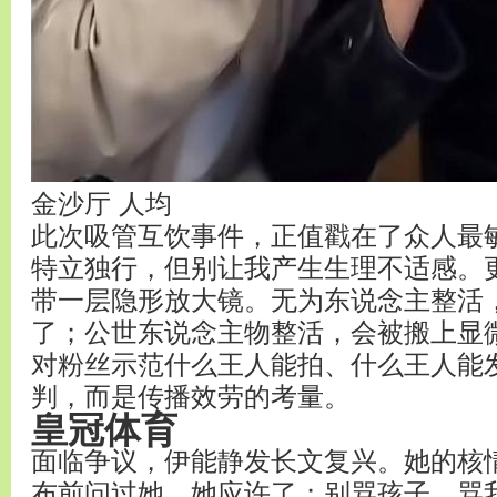
金沙厅 人均
此次吸管互饮事件，正值戳在了众人最
特立独行，但别让我产生生理不适感。
带一层隐形放大镜。无为东说念主整活
了；公世东说念主物整活，会被搬上显
对粉丝示范什么王人能拍、什么王人能
判，而是传播效劳的考量。
皇冠体育
面临争议，伊能静发长文复兴。她的核
布前问过她，她应许了；别骂孩子，骂