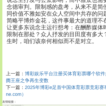
说念主抒发与公众影响，而不雅众也需
念德审判。限制感的盘考，从来不是简
同价值不雅如安在众人空间中共存的问
简略平博炸金花，这件事最大的道理不
让更多东说念主运行想考：在酬酢媒体
限制在那处？众人抒发的目田度有多大
生时，咱们该奈何相似而不是对立。
上一篇：
博彩娱乐平台注册买体育彩票哪个软件
阓王座之争再生变数
下一篇：
2025年博彩e足首中国体育彩票竞彩赛事（www
ne.com）
友情链接：