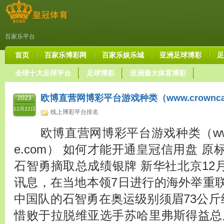
百家乐平台
首页
百家乐博彩网
百家乐娱乐城
亚洲足球博彩
足
全球十大足球平台
足球博彩
亚洲最大体育博彩
欧博直营网博彩平台游戏种类（www.crowncasin
2023
12月22日
线上博彩平台排名
欧博直营网博彩平台游戏种类（www.crow
e.com） 如何才能开通皇冠信用盘 
石智勇摘取总成绩银牌 新华社北京12
讯息，在当地本领7日进行的海外举重
中国队的石智勇在奥运级别须眉73公斤
惜败于拉脱维亚选手苏哈里弗斯得益总