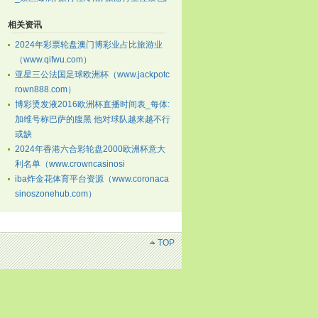
相关资讯
2024年彩票轮盘澳门博彩业占比旅游业
（www.qifwu.com）
亚星三公法国足球欧洲杯（www.jackpotc
rown888.com）
博彩烫发液2016欧洲杯直播时间表_每体:
加维号称巴萨的腹黑 他对球队越来越不行
或缺
2024年香港六合彩轮盘2000欧洲杯意大
利名单（www.crowncasinosi
iba炸金花体育平台资源（www.coronaca
sinoszonehub.com）
TOP