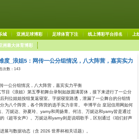
乐城
亚洲足球博彩
足球体育下注
线上博彩平台排名
上
亚洲最大体育博彩
难度_浪姐5：网传一公分组情况，八大阵营，嘉宾实力
点击次数：143
网传一公分组情况，八大阵营，嘉宾实力平衡
艺节目《浪姐》第五季初舞台录制如故圆满罢休，接下来进行了一公分
后列位姐姐按组复返寝室。字据寝室路透，泄漏了一公舞台的分组情
分为八个阵营，各个阵营的选手实力非常。 申博平台 皇冠信用网如何
、万妮达、孙夏玲、yamy和周扬青。何洁、万妮达和yamy皆是通过
的《超等女声》。万妮达和yamy则是说唱歌手，区别通过《咱们好声
展与数据动态（含 2026 世界杯相关话题）。