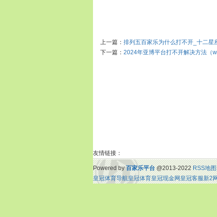
上一篇：
排列五百家乐为什么打不开_十二星
下一篇：
2024年亚博平台打不开解决方法（www.
友情链接：
Powered by
百家乐平台
@2013-2022
RSS地图
皇冠体育导航
皇冠体育
皇冠现金网
皇冠客服
新2