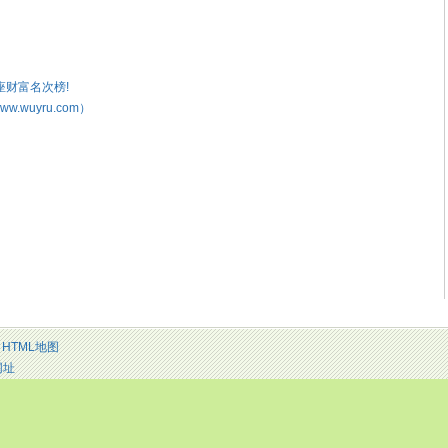
座财富名次榜!
wuyru.com）
HTML地图
网址