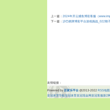
上一篇：
2024年开云捕鱼博彩客服（www.imperia
下一篇：
沙巴棋牌博彩平台游戏挑战_022
友情链接：
Powered by
百家乐平台
@2013-2022
RSS地图
皇冠体育导航
皇冠体育
皇冠现金网
皇冠客服
新2