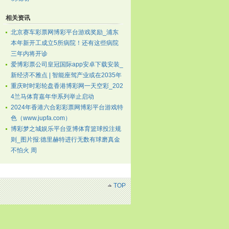
相关资讯
北京赛车彩票网博彩平台游戏奖励_浦东
本年新开工成立5所病院！还有这些病院
三年内将开诊
爱博彩票公司皇冠国际app安卓下载安装_
新经济不雅点 | 智能座驾产业或在2035年
重庆时时彩轮盘香港博彩网一天空彩_202
4兰马体育嘉年华系列举止启动
2024年香港六合彩彩票网博彩平台游戏特
色（www.jupfa.com）
博彩梦之城娱乐平台亚博体育篮球投注规
则_图片报:德里赫特进行无数有球磨真金
不怕火 周
TOP