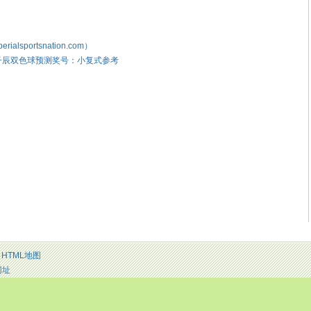
lsportsnation.com）
期子辰双色球预测奖号：小复式参考
HTML地图
网址