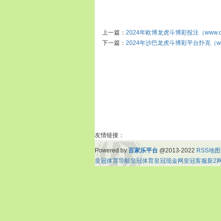
上一篇：
2024年欧博龙虎斗博彩投注（www.ou
下一篇：
2024年沙巴龙虎斗博彩平台扑克（www.a
友情链接：
Powered by
百家乐平台
@2013-2022
RSS地图
皇冠体育导航
皇冠体育
皇冠现金网
皇冠客服
新2