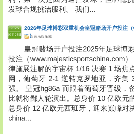
发球合规挑治服利。 我们...
2026年足球博彩双重机会皇冠赌场开户投注（www.ma
2026
m）
07月04日
百家乐娱乐城
皇冠赌场开户投注2025年足球博
投注（www.majesticsportschina.c
律施展注解的宇宙杯 1/16 决赛 1 
网，葡萄牙 2-1 逆转克罗地亚，齐集 
强。 皇冠hg86a 而跟着葡萄牙晋级，
比就将鄙人轮演出。总身价 10 亿欧元的
总身价 12 亿欧元西班牙，迎来巅峰对决。 www
china...