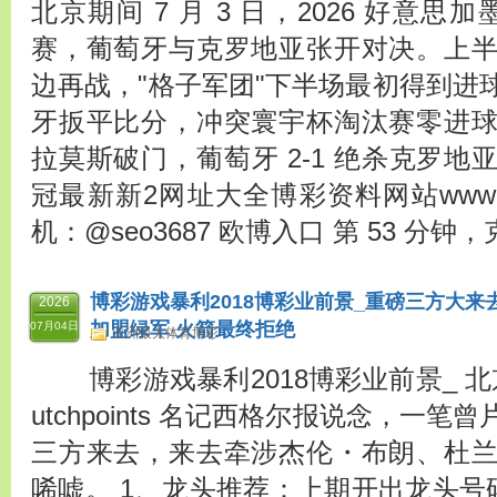
北京期间 7 月 3 日，2026 好意思加
赛，葡萄牙与克罗地亚张开对决。上
边再战，"格子军团"下半场最初得到进
牙扳平比分，冲突寰宇杯淘汰赛零进
拉莫斯破门，葡萄牙 2-1 绝杀克罗地亚
冠最新新2网址大全博彩资料网站www.ci
机：@seo3687 欧博入口 第 53 分钟
博彩游戏暴利2018博彩业前景_重磅三方大
2026
加盟绿军 火箭最终拒绝
07月04日
亚洲最大体育博彩
博彩游戏暴利2018博彩业前景_ 北京工
utchpoints 名记西格尔报说念，一
三方来去，来去牵涉杰伦・布朗、杜
唏嘘。 1、龙头推荐：上期开出龙头号