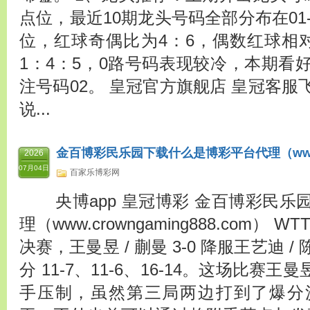
点位，最近10期龙头号码全部分布在01-
位，红球奇偶比为4：6，偶数红球相对
1：4：5，0路号码表现较冷，本期看
注号码02。 皇冠官方旗舰店 皇冠客服飞机
说...
金百博彩民乐园下载什么是博彩平台代理（www.cr
2026
07月04日
百家乐博彩网
央博app 皇冠博彩 金百博彩民乐
理（www.crowngaming888.com）
决赛，王曼昱 / 蒯曼 3-0 降服王艺迪
分 11-7、11-6、16-14。这场比赛王
手压制，虽然第三局两边打到了爆分