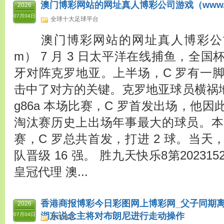
澳门博彩网站的网址真人博彩公司游戏（www.de
2026
07月04日
全球十大足球平台
澳门博彩网站的网址真人博彩公司游戏（
m） 7 月 3 日太平洋在线捕鱼，全
牙对阵克罗地亚。上半场，C 罗有一
击中了对方的关键。克罗地亚球员横祸地
g86a 本场比赛，C 罗首发出场，他
淘汰赛历史上出场年事最大的球员。本届
赛，C 罗总共首发，打进 2 球。当天
队晋级 16 强。 胜九天快乐8第2023
皇冠代理 澳...
香港商报博彩今日彩图网上博彩网_父子同期
2026
湖东说念主将对布朗尼进行走动操作
07月04日
足球博彩