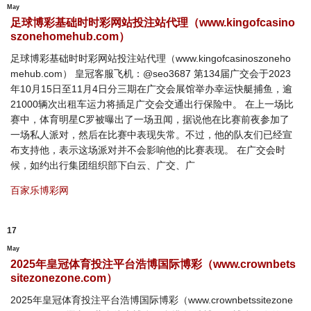
May
足球博彩基础时时彩网站投注站代理（www.kingofcasino
szonehomehub.com）
足球博彩基础时时彩网站投注站代理（www.kingofcasinoszoneho
mehub.com） 皇冠客服飞机：@seo3687 第134届广交会于2023
年10月15日至11月4日分三期在广交会展馆举办幸运快艇捕鱼，逾
21000辆次出租车运力将插足广交会交通出行保险中。 在上一场比
赛中，体育明星C罗被曝出了一场丑闻，据说他在比赛前夜参加了
一场私人派对，然后在比赛中表现失常。不过，他的队友们已经宣
布支持他，表示这场派对并不会影响他的比赛表现。 在广交会时
候，如约出行集团组织部下白云、广交、广
百家乐博彩网
17
May
2025年皇冠体育投注平台浩博国际博彩（www.crownbets
sitezonezone.com）
2025年皇冠体育投注平台浩博国际博彩（www.crownbetssitezone