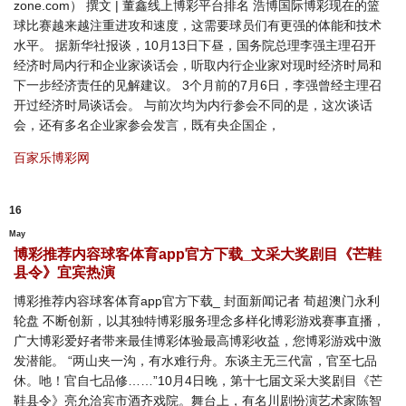
zone.com） 撰文 | 董鑫‍‍‍线上博彩平台排名 浩博国际博彩现在的篮
球比赛越来越注重进攻和速度，这需要球员们有更强的体能和技术
水平。 据新华社报谈，10月13日下昼，国务院总理李强主理召开
经济时局内行和企业家谈话会，听取内行企业家对现时经济时局和
下一步经济责任的见解建议。 3个月前的7月6日，李强曾经主理召
开过经济时局谈话会。 与前次均为内行参会不同的是，这次谈话
会，还有多名企业家参会发言，既有央企国企，
百家乐博彩网
16
May
博彩推荐内容球客体育app官方下载_文采大奖剧目《芒鞋
县令》宜宾热演
博彩推荐内容球客体育app官方下载_ 封面新闻记者 荀超澳门永利
轮盘 不断创新，以其独特博彩服务理念多样化博彩游戏赛事直播，
广大博彩爱好者带来最佳博彩体验最高博彩收益，您博彩游戏中激
发潜能。 “两山夹一沟，有水难行舟。东谈主无三代富，官至七品
休。吔！官自七品修……”10月4日晚，第十七届文采大奖剧目《芒
鞋县令》亮允洽宾市酒齐戏院。舞台上，有名川剧扮演艺术家陈智