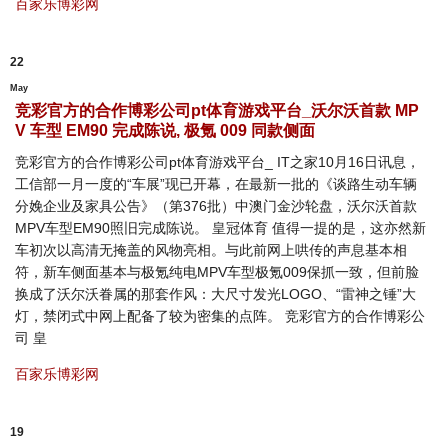
百家乐博彩网
22
May
竞彩官方的合作博彩公司pt体育游戏平台_沃尔沃首款 MP
V 车型 EM90 完成陈说, 极氪 009 同款侧面
竞彩官方的合作博彩公司pt体育游戏平台_ IT之家10月16日讯息，
工信部一月一度的“车展”现已开幕，在最新一批的《谈路生动车辆
分娩企业及家具公告》（第376批）中澳门金沙轮盘，沃尔沃首款
MPV车型EM90照旧完成陈说。 皇冠体育 值得一提的是，这亦然新
车初次以高清无掩盖的风物亮相。与此前网上哄传的声息基本相
符，新车侧面基本与极氪纯电MPV车型极氪009保抓一致，但前脸
换成了沃尔沃眷属的那套作风：大尺寸发光LOGO、“雷神之锤”大
灯，禁闭式中网上配备了较为密集的点阵。 竞彩官方的合作博彩公
司 皇
百家乐博彩网
19