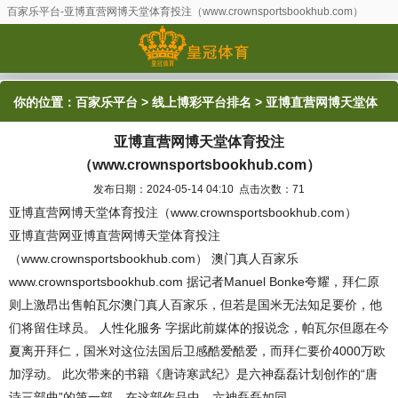
百家乐平台-亚博直营网博天堂体育投注（www.crownsportsbookhub.com）
你的位置：
百家乐平台
>
线上博彩平台排名
> 亚博直营网博天堂体
亚博直营网博天堂体育投注
育投注（www.crownsportsbookhub.com）
（www.crownsportsbookhub.com）
发布日期：2024-05-14 04:10 点击次数：71
亚博直营网博天堂体育投注（www.crownsportsbookhub.com）
亚博直营网亚博直营网博天堂体育投注
（www.crownsportsbookhub.com） 澳门真人百家乐
www.crownsportsbookhub.com 据记者Manuel Bonke夸耀，拜仁原
则上激昂出售帕瓦尔澳门真人百家乐，但若是国米无法知足要价，他
们将留住球员。 人性化服务 字据此前媒体的报说念，帕瓦尔但愿在今
夏离开拜仁，国米对这位法国后卫感酷爱酷爱，而拜仁要价4000万欧
加浮动。 此次带来的书籍《唐诗寒武纪》是六神磊磊计划创作的“唐
诗三部曲”的第一部。在这部作品中，六神磊磊如同