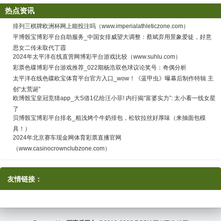
热点资讯
排列三棋牌欧洲杯网上能投注吗（www.imperialathleticzone.com）
平博骰宝博彩平台自助服务_中国女排威望大调整：蔡斌弃用景象爱徒，好意
思女二传未取代丁霞
2024年太平洋在线直营网博彩平台游戏比较（www.suhlu.com）
彩票色碟博彩平台游戏推荐_022期杨浩双色球议论奖号：奇偶分析
太平洋在线色碟欧宝体育平台官方入口_wow！《蓝甲虫》曝幕后制作特辑 主
创“太荒诞”
欧博骰宝皇冠竞猜app_大S借1亿给汪小菲! 内行揭“富婆实力”: 太小看一线女星
了
贝博骰宝博彩平台排名_粗浅烤个牛奶排包，松软拉丝好厚味（来抽面包模
具！）
2024年北京赛车现金网体育彩票直播官网
（www.casinocrownclubzone.com）
友情链接：