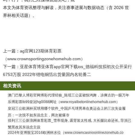
本文为体育资讯整理与解读，关注赛事进展与数据动态（含 2026 世
界杯相关话题）。
上一篇：
ag官网123期体育彩票
（www.crownsportingzonehomehub.com）
下一篇：
亚星体育博亚体育app官网下载ios_德福科技拟初次公开采行
6753万股 2022年锂电铜箔出货量国内名轮番二
相关资讯
澳门巴黎人博彩官网博彩代理经验_陈瑶三公蓝裙惊鸿舞，凉爽古韵一眼万年
乐博彩票lb99皇冠hg0088网址（www.royalbetonlinehomehub.com）
皇冠三公欧洲杯买球用哪个软件_中国乒乓球男单在奥运会上的三次失金履
历：一次技不如东说念主，两次被爆冷
排列三三公新浪网体育彩票_雪帝现身, 露背装太性感, 大长腿比命还长, 导演已
黧黑改其东说念主设
2024年亚博骰宝2016欧洲杯水位（www.crowncasinoonlinezonehub.co