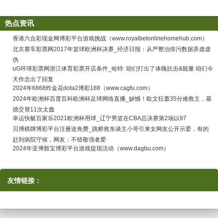
热点资讯
香港六合彩现金网博彩平台游戏挑战（www.royalbetonlinehomehub.com）
北京赛车彩票网2017年篮球欧洲杯决赛_经济日报：从严整治排污数据弄虚虚
伪
uG环球彩票网浙江体育彩票开店条件_哈特: 咱们打出了体魄抗击&能量 咱们今
天作念出了回复
2024年6868炸金花dota2博彩188（www.cagfu.com）
2024年欧洲杯百度百科欧洲杯足球网络直播_缺憾！欧文狂轰35分难救主，基
德交替11次太蠢
幸运快艇百家乐2021欧洲杯用球_辽宁男篮在CBA总决赛第2场以97
贝博棋牌博彩平台注册送免费_跳桥救东谈主小哥引来女网友公开示爱，有的
赶到病院守候，网友：不错敬强者爱
2024年亚博骰宝博彩平台游戏提现活动（www.dagbu.com）
友情链接：