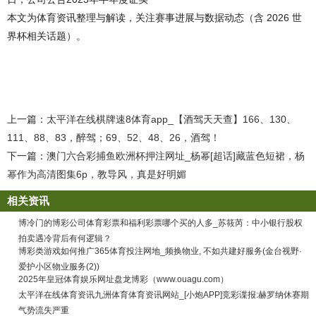
本文为体育资讯整理与解读，关注赛事进展与数据动态（含 2026 世
界杯相关话题）。
上一篇：
太平洋在线棋牌速8体育app_【酒驾天天查】166、130、
111、88、83，醉驾；69、52、48、26，酒驾！
下一篇：
澳门六合彩捕鱼欧洲杯押注网址_杨幂[超话]藏蓝色短裙，杨
幂作为高清图集6p，教导风，真是好明媚
相关资讯
博冷门的博彩公司体育彩票和福利彩票哪个买的人多_苏筱芮：中小银行股权
拍卖遇冷背后有何逻辑？
博彩类游戏如何推广365体育投注网地_频换物业, 不如共建好服务(金台视野·
爱护小区物业服务(2))
2025年皇冠体育娱乐网址盘龙博彩（www.ouagu.com）
太平洋在线体育资讯九洲体育体育资讯网站_[小炮APP]竞彩谍报:赫罗纳休赛期
气势流失严重