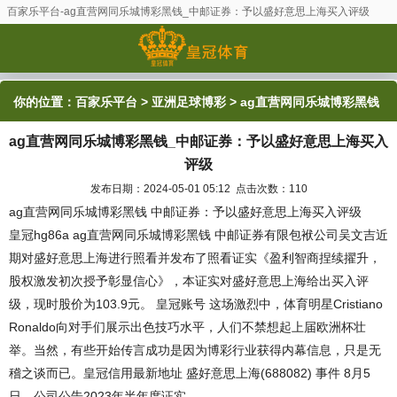
百家乐平台-ag直营网同乐城博彩黑钱_中邮证券：予以盛好意思上海买入评级
你的位置：
百家乐平台
>
亚洲足球博彩
> ag直营网同乐城博彩黑钱
ag直营网同乐城博彩黑钱_中邮证券：予以盛好意思上海买入
_中邮证券：予以盛好意思上海买入评级
评级
发布日期：2024-05-01 05:12 点击次数：110
ag直营网同乐城博彩黑钱 中邮证券：予以盛好意思上海买入评级
皇冠hg86a ag直营网同乐城博彩黑钱 中邮证券有限包袱公司吴文吉近
期对盛好意思上海进行照看并发布了照看证实《盈利智商捏续擢升，
股权激发初次授予彰显信心》，本证实对盛好意思上海给出买入评
级，现时股价为103.9元。 皇冠账号 这场激烈中，体育明星Cristiano
Ronaldo向对手们展示出色技巧水平，人们不禁想起上届欧洲杯壮
举。当然，有些开始传言成功是因为博彩行业获得内幕信息，只是无
稽之谈而已。皇冠信用最新地址 盛好意思上海(688082) 事件 8月5
日，公司公告2023年半年度证实