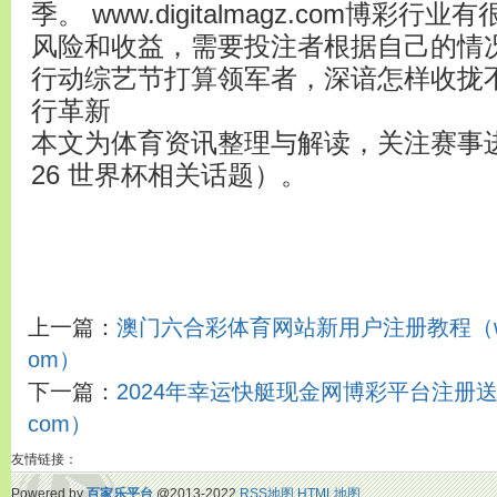
季。 www.digitalmagz.com博
风险和收益，需要投注者根据自己的情
行动综艺节打算领军者，深谙怎样收拢
行革新
本文为体育资讯整理与解读，关注赛事进
26 世界杯相关话题）。
上一篇：
澳门六合彩体育网站新用户注册教程（www.cro
om）
下一篇：
2024年幸运快艇现金网博彩平台注册送免费
com）
友情链接：
Powered by
百家乐平台
@2013-2022
RSS地图
HTML地图