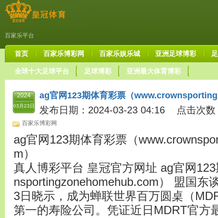
百家乐平台
首页
百家乐博彩网
百家乐娱乐城
亚洲足球博彩
足
全球十大足球平台
足球博彩
亚洲最大体育博彩
ag官网123期体育彩票（www.crownsporting
2024
03月23日
发布日期：2024-03-23 04:16 点击次数
百家乐博彩网
ag官网123期体育彩票（www.crownsporti
m）
真人博彩平台 皇冠官方网址 ag官网123期
nsportingzonehomehub.com）
3日晓示，成为蝉联世界百万圆桌（MD
第一的寿险公司。凭证近日MDRT官方