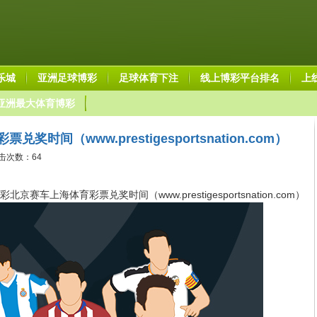
乐城
亚洲足球博彩
足球体育下注
线上博彩平台排名
上
亚洲最大体育博彩
时间（www.prestigesportsnation.com）
 点击次数：64
上海体育彩票兑奖时间（www.prestigesportsnation.com）