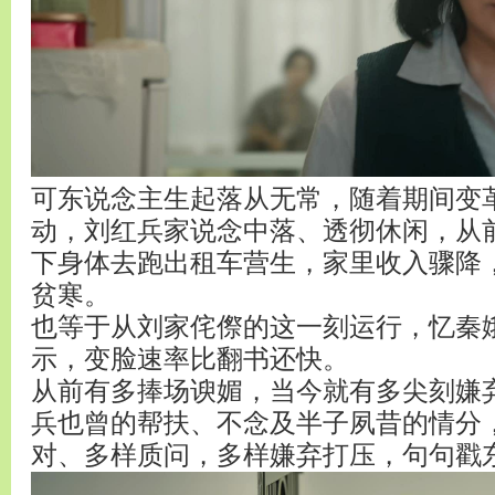
可东说念主生起落从无常，随着期间变
动，刘红兵家说念中落、透彻休闲，从
下身体去跑出租车营生，家里收入骤降
贫寒。
也等于从刘家侘傺的这一刻运行，忆秦
示，变脸速率比翻书还快。
从前有多捧场谀媚，当今就有多尖刻嫌
兵也曾的帮扶、不念及半子夙昔的情分
对、多样质问，多样嫌弃打压，句句戳