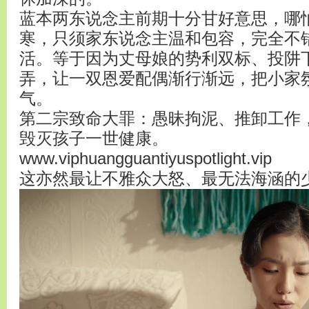
蓝本两东说念主前期十分甘好意思，哪
寒，只须家东说念主温和包容，完全不
活。等于因为丈母娘的势利双标、投阱
弄，让一双恩爱配偶渐行渐远，把小家
气。
第二宗致命大罪：愚昧拘泥、推卸工作
毁灭孩子一世健康。
www.viphuangguantiyuspotlight.vip
这亦然最让不雅众大怒、最无法海涵的