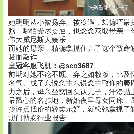
她明明从小被扬弃、被冷遇，却偏巧最
煦，哪怕受尽委屈，也念念获取母亲一
伟大威尼斯人娱乐
而她的母亲，精确拿抓住儿子这个致命
吸血敲诈。
皇冠客服飞机：@seo3687
前期对她不论不顾、弃之如敝履，比及
名气、成了东说念主东说念主敬仰的秦
力之后，母亲坐窝回头认儿子，汗漫贴
最戳心的名步地，新婚夜里母女同床，
少许点低价的轻柔示好，就松弛拿抓了
澳门博彩行业报告