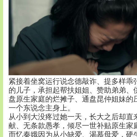
紧接着坐窝运行说念德敲诈、提多样乖
的儿子，承担起帮扶姐姐、赞助弟弟、
盘原生家庭的烂摊子、通盘昆仲姐妹的
一个东说念主身上。
从小到大没疼过她一天，长大之后却直
献、无条款愚孝，倾尽一世补贴原生家
而忆秦娥因为从小缺爱、渴慕母爱，硬