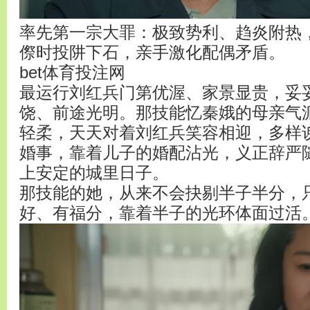
率先第一宗大罪：极致势利、趋炎附热
傺时投阱下石，亲手激化配偶矛盾。
bet体育投注网
最运行刘红兵门第优渥、家景显贵，妥
饶、前途光明。那技能忆秦娥的母亲气
轻柔，天天对着刘红兵笑容相迎，多样
婚事，靠着儿子的婚配沾光，义正辞严
上安定的城里日子。
那技能的她，从来不会抉剔半子半分，
好、有福分，靠着半子的光环体面过活