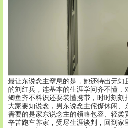
最让东说念主窒息的是，她还特出无知
的刘红兵，连基本的生涯学问齐不懂，
鲫鱼齐不料识还要装懂携带，时时刻刻
大家要知说念，男东说念主侘傺休闲、
需要的是家东说念主的领略包容、轻柔
辛苦跑车养家，受尽生涯谈判，回到家