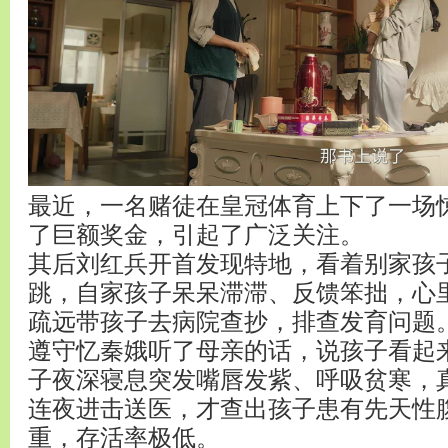
最近，一名赌徒在皇冠体育上下了一场
了巨额奖金，引起了广泛关注。
其后刘红兵开首发现特地，看着别家孩
跳，自家孩子呆呆滞滞、反馈笨拙，心
疏远带孩子去病院查抄，排查发育问题
遵守忆秦娥听了母亲的话，说孩子看起
子夜深寝息突发嘴唇发紫、呼吸贫寒，
连夜进击送医，才查出孩子患有先天性
重，存活率极低。