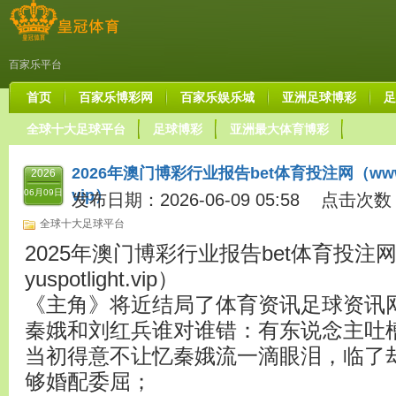
百家乐平台
首页
百家乐博彩网
百家乐娱乐城
亚洲足球博彩
足
全球十大足球平台
足球博彩
亚洲最大体育博彩
2026年澳门博彩行业报告bet体育投注网（www.viph
2026
vip）
06月09日
发布日期：2026-06-09 05:58 点击次数
全球十大足球平台
2025年澳门博彩行业报告bet体育投注网（www
yuspotlight.vip）
《主角》将近结局了体育资讯足球资讯
秦娥和刘红兵谁对谁错：有东说念主吐
当初得意不让忆秦娥流一滴眼泪，临了
够婚配委屈；