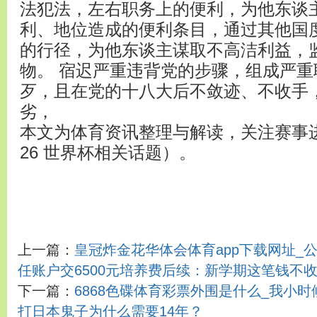
法犯法，左右职务上的便利，为他东谈
利、地位造成的便利条目，通过其他国
的行径，为他东谈主谋取不高洁利益，
物。 宿迟严重违背党的步骤，组成严
歹，且在党的十八大后不敛迹、不收手
劣，
本文为体育资讯整理与解读，关注赛事进
26 世界杯相关话题）。
上一篇：
皇冠炸金花华体会体育app下载网址_
任账户交6500元培养费后续：新学期这笔钱不
下一篇：
6868色碟体育彩票外围是什么_我小时
打日本鬼子为什么需要14年？