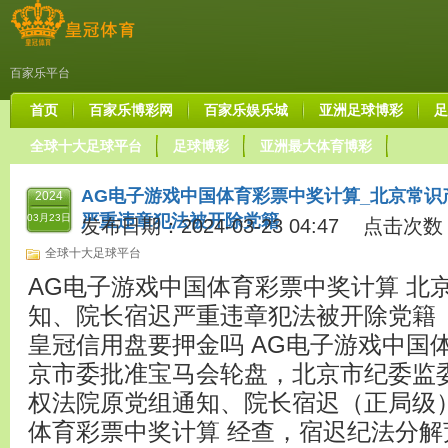
百家乐平台
首页
百家乐博彩网
百家乐娱乐城
亚洲足球博彩
足
全球十大足球平台
足球博彩
亚洲最大体育博彩
AG电子游戏中国体育彩票中奖计算_北京常
2024
严重违章犯法被开除党籍
03月23日
发布日期：2024-03-23 04:47 点击次数
全球十大足球平台
AG电子游戏中国体育彩票中奖计算 北
知、院长宿迟严重违章犯法被开除党籍
皇冠信用盘要押金吗 AG电子游戏中国
京市委批准宝马会轮盘，北京市纪委监
权法院原党组通知、院长宿迟（正局级
体育彩票中奖计算 经查，宿迟纪法分