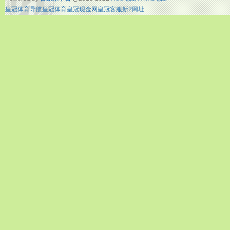
皇冠体育导航
皇冠体育
皇冠现金网
皇冠客服
新2网址