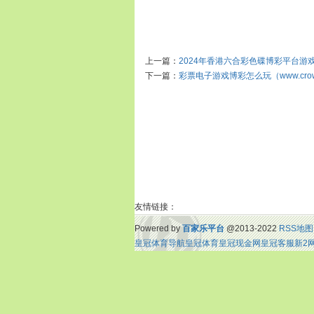
上一篇：
2024年香港六合彩色碟博彩平台游戏抽奖
下一篇：
彩票电子游戏博彩怎么玩（www.crownd
友情链接：
Powered by
百家乐平台
@2013-2022
RSS地图
皇冠体育导航
皇冠体育
皇冠现金网
皇冠客服
新2