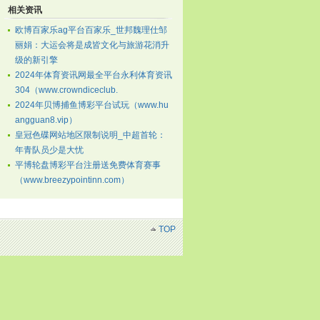
相关资讯
欧博百家乐ag平台百家乐_世邦魏理仕邹
丽娟：大运会将是成皆文化与旅游花消升
级的新引擎
2024年体育资讯网最全平台永利体育资讯
304（www.crowndiceclub.
2024年贝博捕鱼博彩平台试玩（www.hu
angguan8.vip）
皇冠色碟网站地区限制说明_中超首轮：
年青队员少是大忧
平博轮盘博彩平台注册送免费体育赛事
（www.breezypointinn.com）
TOP