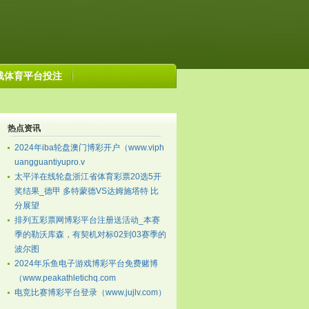
线体育平台投注
热点资讯
2024年iba轮盘澳门博彩开户（www.viph
uangguantiyupro.v
太平洋在线轮盘浙江省体育彩票20选5开
奖结果_德甲 多特蒙德VS达姆施塔特 比
分展望
排列五彩票网博彩平台注册送活动_本赛
季的勒沃库森，有契机对标02到03赛季的
波尔图
2024年乐鱼电子游戏博彩平台免费赌博
（www.peakathletichq.com
电竞比赛博彩平台登录（www.jujlv.com）