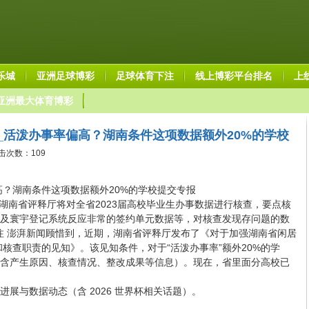
乐城
亚洲足球博彩
足球体育下注
线上博彩平台排名
上
亚洲最大体育博彩
_活泼办事率偏高？湖南条件这项数据额外20%的学校
点击次数：109
高？湖南条件这项数据额外20%的学校提交专报
 湖南省评释厅将对全省2023届高校毕业生办事数据进行核查，要点核
及寰宇登记系统反应非常的签约单元数据等，对核查发现存问题的数
育投注 澎湃新闻顾惜到，近期，湖南省评释厅发布了《对于加强湖南省闲居
和核查职责的见知》。该见知条件，对于“活泼办事率”额外20%的学
含产生原因、核查情况、整改成果等信息）。现在，省里面分高校已
展与数据动态（含 2026 世界杯相关话题）。