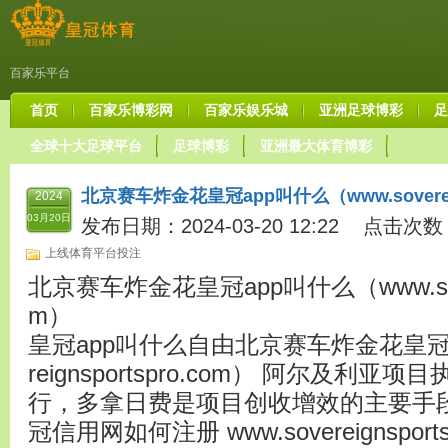
百家乐平台
首页
百家乐博彩网
百家乐娱乐城
亚洲足球博彩
足
全球十大足球平台
足球博彩
亚洲最大体育博彩
北京赛车炸金花皇冠app叫什么（www.sovereign
2024
03月20日
发布日期：2024-03-20 12:22 点击次数
上线体育平台投注
北京赛车炸金花皇冠app叫什么（www.sovere
m）
皇冠app叫什么自由北京赛车炸金花皇冠ap
reignsportspro.com） 阿尔及
行，多拿日费是项目创收增效的主要手段
冠信用网如何注册 www.sovereignspor