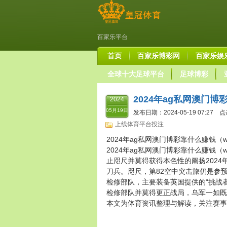
百家乐平台
首页
百家乐博彩网
百家乐娱
全球十大足球平台
足球博彩
2024年ag私网澳门博彩靠
2024
05月19日
发布日期：2024-05-19 07:27 
上线体育平台投注
2024年ag私网澳门博彩靠什么赚钱（www.c
2024年ag私网澳门博彩靠什么赚钱（www
止咫尺并莫得获得本色性的阐扬202
刀兵。咫尺，第82空中突击旅仍是参
检修部队，主要装备英国提供的“挑战者
检修部队并莫得更正战局，乌军一如既
本文为体育资讯整理与解读，关注赛事进