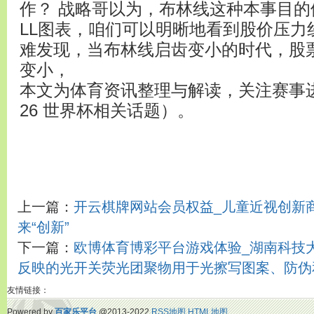
作？ 战略哥以为，布林线这种本事目的
LL图表，咱们可以明晰地看到股价压力
难发现，当布林线启齿变小的时代，股
变小，
本文为体育资讯整理与解读，关注赛事进
26 世界杯相关话题）。
上一篇：
开云棋牌网站会员权益_儿童近视创新
来“创新”
下一篇：
欧博体育博彩平台游戏体验_湖南科技
反映的光开关荧光团聚物用于光擦写图案、防伪
友情链接：
Powered by
百家乐平台
@2013-2022
RSS地图
HTML地图