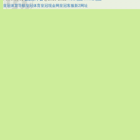
皇冠体育导航
皇冠体育
皇冠现金网
皇冠客服
新2网址