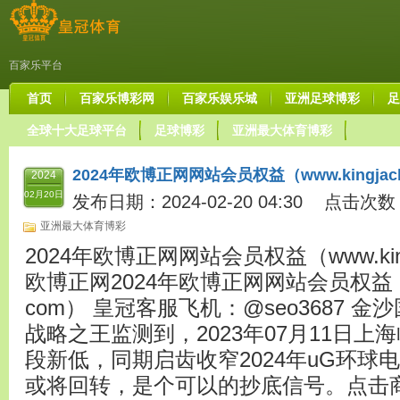
百家乐平台
首页
百家乐博彩网
百家乐娱乐城
亚洲足球博彩
足
全球十大足球平台
足球博彩
亚洲最大体育博彩
2024年欧博正网网站会员权益（www.kingjackp
2024
02月20日
发布日期：2024-02-20 04:30 点击次数
亚洲最大体育博彩
2024年欧博正网网站会员权益（www.kingja
欧博正网2024年欧博正网网站会员权益（www.k
com） 皇冠客服飞机：@seo3687 
战略之王监测到，2023年07月11日上
段新低，同期启齿收窄2024年uG环球
或将回转，是个可以的抄底信号。点击