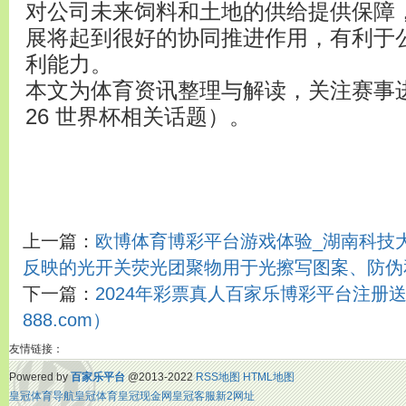
对公司未来饲料和土地的供给提供保障
展将起到很好的协同推进作用，有利于
利能力。
本文为体育资讯整理与解读，关注赛事进
26 世界杯相关话题）。
上一篇：
欧博体育博彩平台游戏体验_湖南科技
反映的光开关荧光团聚物用于光擦写图案、防伪
下一篇：
2024年彩票真人百家乐博彩平台注册送礼金（w
888.com）
友情链接：
Powered by
百家乐平台
@2013-2022
RSS地图
HTML地图
皇冠体育导航
皇冠体育
皇冠现金网
皇冠客服
新2网址