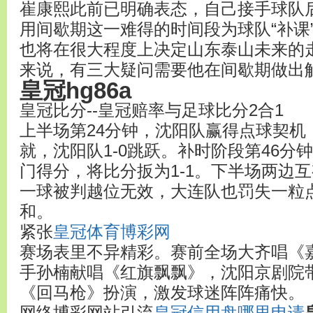
崔康熙此前已明确表态，自己接手球队
用间歇期这一难得的时间段为球队“补课”
也将在很大程度上决定山东泰山未来的
来说，有三大疑问需要他在间歇期做出
皇冠hg86a
皇冠比分--皇冠赔率与足球比分2合1
上半场第24分钟，沈阳队赢得点球契机
就，沈阳队1-0跳跃。补时阶段第46分
门得分，将比分扳为1-1。下半场两边
一球被判越位无效，大连队也罚失一粒点
和。
紧张
皇冠体育博彩网
赛场表里不异精彩。赛前全场大齐唱《
手孙楠献唱《红旗飘飘》，沈阳京剧院
《回马枪》扮演，激发球迷阵阵痛快。