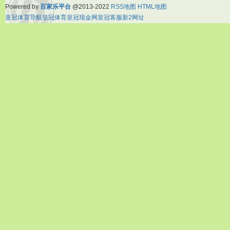
Powered by
百家乐平台
@2013-2022
RSS地图
HTML地图
皇冠体育导航
皇冠体育
皇冠现金网
皇冠客服
新2网址