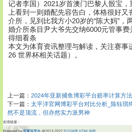
记者李国）2021岁首澳门巴黎人骰宝，
上看到一则婚配先容告白，体格很好又
介所，见到比我方小20岁的“陈大妈”
婚介所条目尹大爷先交纳6000元管事
得细看条
本文为体育资讯整理与解读，关注赛事进
26 世界杯相关话题）。
上一篇：
2024年亚新捕鱼博彩平台赔率计算方法（ww
下一篇：
太平洋官网博彩平台对比分析_陈钰琪
然不是顶流，但亦然实力派男神
友情链接：
Powered by
百家乐平台
@2013-2022
RSS地图
HTML地图