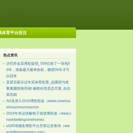
线体育平台投注
热点资讯
沙巴炸金花博彩提现_508亿租了一块地5
0年，准备建大楼来收租，瞻望30年才可
以回本
亚星百家乐过年买体育彩票_赵露想与曾
黎素颜惊艳亮相! 确凿好意思态尽显, 自信
风范精
AG龙虎斗2016博彩彩金（www.crownca
sinoszonezonezone
2024年幸运快艇电子游戏博彩迷（www.c
rownbettingzonehomez
uG环球捕鱼博彩平台开奖记录查询（ww
w.bettingcrownpro.com）