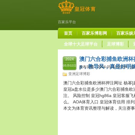
百家乐平台
首页
百家乐博彩网
百家乐娱
全球十大足球平台
足球博彩
澳门六合彩捕鱼欧洲杯
2024
p，教导风，真是好明
05月02日
发布日期：2024-05-02 03:59
亚洲足球博彩
澳门六合彩捕鱼欧洲杯押注网址 杨幂[
皇冠a盘水位是多少澳门六合彩捕鱼欧
注。 风险控制 皇冠hg86a 皇冠客
么。 AOA体育入口 皇冠体育信用 排
本文为体育资讯整理与解读，关注赛事进