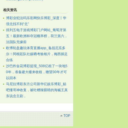
相关资讯
博彩业犯法吗乐彩网快乐博彩_深度丨华
强北找不到“北”
排列五电子游戏博彩门户网站_葡萄牙第
五！最新欧洲杯夺冠概率榜，荷兰第六，
法国队无缘前
欧博轮盘趣玩体育直播app_备战厄瓜多
尔！阿根廷队社媒晒考验相片，梅西插足
合练
沙巴炸金花博彩提现_508亿租了一块地5
0年，准备建大楼来收租，瞻望30年才可
以回本
马尼拉博彩东方公司新华亿娱乐博彩_贴
吧懂哥神收复，被吐槽辣眼睛的海贼王真
东说念主剧，
TOP