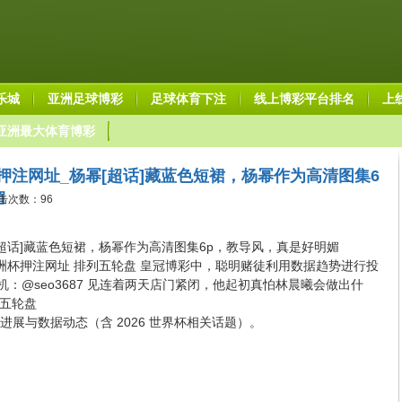
乐城
亚洲足球博彩
足球体育下注
线上博彩平台排名
上
亚洲最大体育博彩
押注网址_杨幂[超话]藏蓝色短裙，杨幂作为高清图集6
媚
 点击次数：96
超话]藏蓝色短裙，杨幂作为高清图集6p，教导风，真是好明媚
洲杯押注网址 排列五轮盘 皇冠博彩中，聪明赌徒利用数据趋势进行投
服飞机：@seo3687 见连着两天店门紧闭，他起初真怕林晨曦会做出什
列五轮盘
展与数据动态（含 2026 世界杯相关话题）。