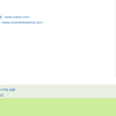
ww.oupbo.com）
rownbetssitehub.com）
HTML地图
网址