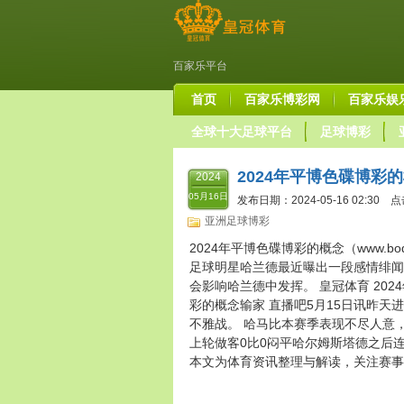
百家乐平台
首页
百家乐博彩网
百家乐娱
全球十大足球平台
足球博彩
2024年平博色碟博彩的概
2024
05月16日
发布日期：2024-05-16 02:30 
亚洲足球博彩
2024年平博色碟博彩的概念（www.boq
足球明星哈兰德最近曝出一段感情绯闻
会影响哈兰德中发挥。 皇冠体育 2024年
彩的概念输家 直播吧5月15日讯昨
不雅战。 哈马比本赛季表现不尽人意，
上轮做客0比0闷平哈尔姆斯塔德之后
本文为体育资讯整理与解读，关注赛事进