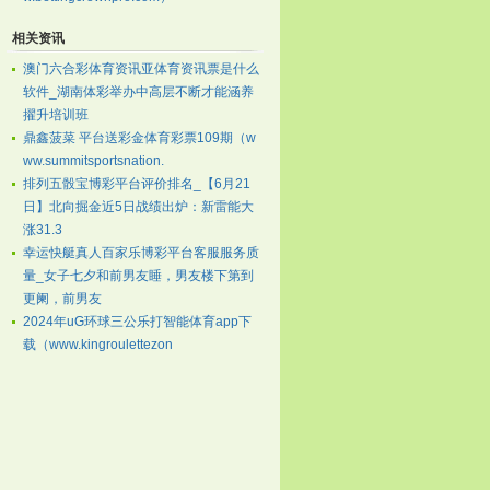
相关资讯
澳门六合彩体育资讯亚体育资讯票是什么
软件_湖南体彩举办中高层不断才能涵养
擢升培训班
鼎鑫菠菜 平台送彩金体育彩票109期（w
ww.summitsportsnation.
排列五骰宝博彩平台评价排名_【6月21
日】北向掘金近5日战绩出炉：新雷能大
涨31.3
幸运快艇真人百家乐博彩平台客服服务质
量_女子七夕和前男友睡，男友楼下第到
更阑，前男友
2024年uG环球三公乐打智能体育app下
载（www.kingroulettezon