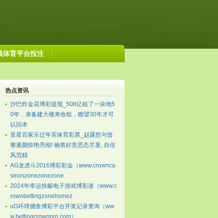
线体育平台投注
热点资讯
沙巴炸金花博彩提现_508亿租了一块地5
0年，准备建大楼来收租，瞻望30年才可
以回本
亚星百家乐过年买体育彩票_赵露想与曾
黎素颜惊艳亮相! 确凿好意思态尽显, 自信
风范精
AG龙虎斗2016博彩彩金（www.crownca
sinoszonezonezone
2024年幸运快艇电子游戏博彩迷（www.c
rownbettingzonehomez
uG环球捕鱼博彩平台开奖记录查询（ww
w.bettingcrownpro.com）