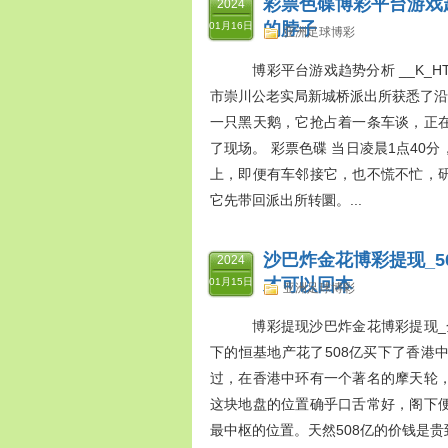
彩票色碟博彩平台游戏
2024
的脖子
01月16日
亚洲足球博彩
博彩平台游戏趋势分析 __K_H
市崇川公老实局新城桥派出所获悉了沿
一只黑天鹅，它抢占着一条车谈，正
了现场。 彩票色碟 当日凌晨1点4
上，即便有车邻接它，也不慌不忙，
它先带回派出所转圜。...
沙巴炸金花博彩提现_5
2024
才可以回本
01月15日
亚洲足球博彩
博彩提现沙巴炸金花博彩提现_
下的恒基地产花了508亿买下了香港
过，在香港中环有一个著名的摩天轮
这块地盘的位置确乎口舌常好，阁下
最中枢的位置。天然508亿的价钱是