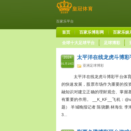
百家乐平台
首页
百家乐博彩网
百家乐娱
全球十大足球平台
足球博彩
太平洋在线龙虎斗博彩平
2024
01月18日
亚洲足球博彩
太平洋在线龙虎斗博彩平台体育_
的快速发展，股票市场作为重要的投
融知识对建立正确的理财观念、掌握
有重要的作用。 __K_KF__飞机：
题） 羊城晚报记者 陈骁鹏 林海生 李
3...