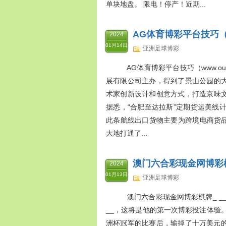
单块地盘。 限电！停产！近期...
AG体育博彩平台技巧（ww
2024
01月14日
亚洲足球博彩
AG体育博彩平台技巧（www.ou
展有限公司主办，得到了景山公园的
术家创新设计和创意方式，打造京味
据悉，“合肥至达拉斯”定期货运美线
此条航线出口货物主要为跨境电商货品
大地打通了...
澳门六合彩现金网博彩
2024
01月13日
亚洲足球博彩
澳门六合彩现金网博彩棋牌_ __K_
__，这将是他的第一次博彩投注体验
洲杯冠军的比赛后，输掉了十万美元的赌资