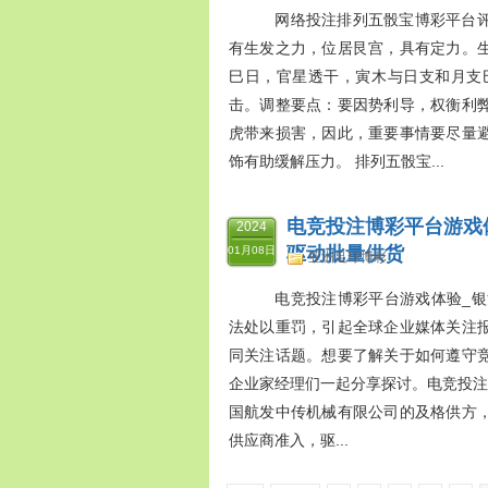
网络投注排列五骰宝博彩平台评价
有生发之力，位居艮宫，具有定力。
巳日，官星透干，寅木与日支和月支
击。调整要点：要因势利导，权衡利
虎带来损害，因此，重要事情要尽量
饰有助缓解压力。 排列五骰宝...
电竞投注博彩平台游戏体验
2024
驱动批量供货
01月08日
亚洲足球博彩
电竞投注博彩平台游戏体验_银河酷
法处以重罚，引起全球企业媒体关注
同关注话题。想要了解关于如何遵守
企业家经理们一起分享探讨。电竞投注 格
国航发中传机械有限公司的及格供方
供应商准入，驱...