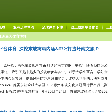
乐城
亚洲足球博彩
足球体育下注
线上博彩平台排名
上
亚洲最大体育博彩
台体育_深挖东坡寓惠内涵&#32;打造岭南文旅IP
 原标题：深挖东坡寓惠内涵 打造岭南文旅IP（主题） 随着我国经济
资渠道，吸引了越来越多的投资者参与其中。对于大学生而言，学好金
基本的金融常识、提高风险防范意识和能力，维护大学生的合法权益具
@seo3687 首届东坡粉丝大会暨2023惠州东坡文化旅游周行径举行（副
海婵 杨锦强 蝉鸣荔熟时节，6月20日至24日，首届东坡粉丝大会暨202