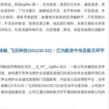
排名_ 皇冠hg86a 第一，生肖寅虎：寅虎五行为木，威风凛凛，具
生在癸卯年，丁巳月夏日，能量状态不佳，宜平和冷静，不宜冒进。辛
巳火相刑，易有矛盾损害，故属相为寅虎的宜消极静守，不宜贸然出
弊，不宜合作联谊、投资交易之事。地支寅巳相刑，东南方易给生肖寅
避开此方。红色亮丽衣饰不吉，注意规避；黑色、深蓝色或黑白搭配衣
_飞沃科技(301232.SZ)：已为航发中传及航天环宇
娱官网报名演员 __K_HT__hg86a 近日，一家公司涉嫌违反竞争
报道。如何遵守竞争法维护企业诚信道德已经成为全球企业家经理们共
竞争法维护企业诚信道德热门话题新闻，不妨加入皇冠博彩平台，全球
隆汇6月21日丨飞沃科技(301232.SZ)在互动平台复兴称，公司是中
，驱动成批量供货；公司已通过湖南航天环宇通讯科技股份有限公司的