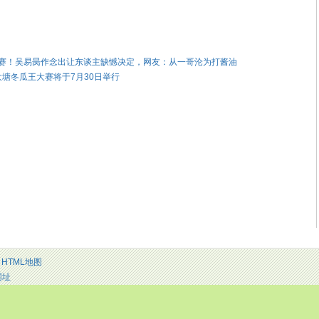
退赛！吴易昺作念出让东谈主缺憾决定，网友：从一哥沦为打酱油
水大塘冬瓜王大赛将于7月30日举行
HTML地图
网址