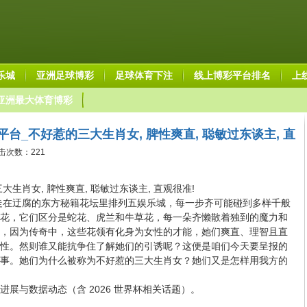
乐城
亚洲足球博彩
足球体育下注
线上博彩平台排名
上
亚洲最大体育博彩
台_不好惹的三大生肖女, 脾性爽直, 聪敏过东谈主, 直
点击次数：221
生肖女, 脾性爽直, 聪敏过东谈主, 直观很准!
走在迂腐的东方秘籍花坛里排列五娱乐城，每一步齐可能碰到多样千般
花，它们区分是蛇花、虎兰和牛草花，每一朵齐懒散着独到的魔力和
，因为传奇中，这些花领有化身为女性的才能，她们爽直、理智且直
性。然则谁又能抗争住了解她们的引诱呢？这便是咱们今天要呈报的
事。她们为什么被称为不好惹的三大生肖女？她们又是怎样用我方的
展与数据动态（含 2026 世界杯相关话题）。