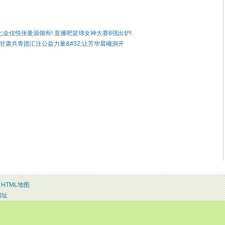
金佳悦张曼源领衔! 直播吧篮球女神大赛8强出炉!
甘肃共青团汇注公益力量&#32;让芳华晨曦洞开
HTML地图
网址