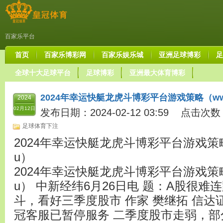
百家乐平台
首页
百家乐博彩网
百家乐娱乐城
亚洲足球博彩
足
全球十大足球平台
足球博彩
亚洲最大体育博彩
2024年幸运快艇龙虎斗博彩平台游戏策略（www.h
2024
02月12日
发布日期：2024-02-12 03:59 点击次数
足球体育下注
2024年幸运快艇龙虎斗博彩平台游戏策略（ww
u）
2024年幸运快艇龙虎斗博彩平台游戏策略（ww
u） 中新经纬6月26日电 题：A股很难
斗，看好三季度股市 作家 樊继拓 信达
冠客服已暂停服务 二季度股市走弱，