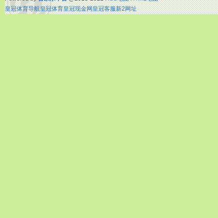
皇冠体育导航
皇冠体育
皇冠现金网
皇冠客服
新2网址