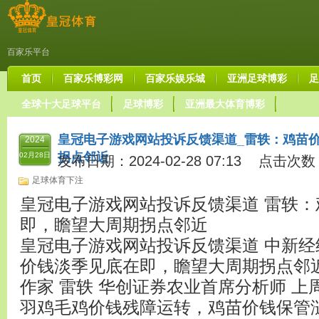
百家乐平台
首页
百家乐博彩网
百家乐娱乐城
亚洲足球博彩
足
全球十大足球平台
足球博彩
亚洲最大体育博彩
皇冠电子游戏网站投诉反馈渠道_雷轶：鸡苗
2024
拐点邻近
02月28日
发布日期：2024-02-28 07:13 点击次数
足球体育下注
皇冠电子游戏网站投诉反馈渠道 雷轶
即，瞻望大周期拐点邻近
皇冠电子游戏网站投诉反馈渠道 中新经纬
价钱淡季见底在即，瞻望大周期拐点邻
作家 雷轶 华创证券农业首席分析师 上周
羽鸡毛鸡价钱残障运转，鸡苗价钱保管