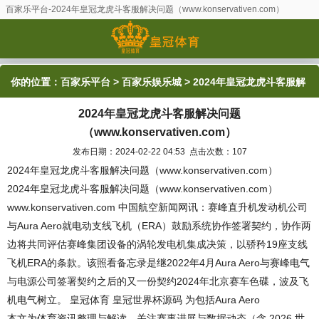
百家乐平台-2024年皇冠龙虎斗客服解决问题（www.konservativen.com）
你的位置：
百家乐平台
>
百家乐娱乐城
> 2024年皇冠龙虎斗客服解
2024年皇冠龙虎斗客服解决问题
决问题（www.konservativen.com）
（www.konservativen.com）
发布日期：2024-02-22 04:53 点击次数：107
2024年皇冠龙虎斗客服解决问题（www.konservativen.com）
2024年皇冠龙虎斗客服解决问题（www.konservativen.com）
www.konservativen.com 中国航空新闻网讯：赛峰直升机发动机公司
与Aura Aero就电动支线飞机（ERA）鼓励系统协作签署契约，协作两
边将共同评估赛峰集团设备的涡轮发电机集成决策，以骄矜19座支线
飞机ERA的条款。该照看备忘录是继2022年4月Aura Aero与赛峰电气
与电源公司签署契约之后的又一份契约2024年北京赛车色碟，波及飞
机电气树立。 皇冠体育 皇冠世界杯源码 为包括Aura Aero
本文为体育资讯整理与解读，关注赛事进展与数据动态（含 2026 世