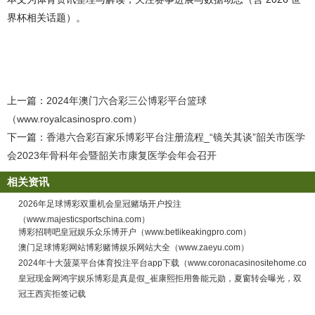
界杯相关话题）。
上一篇：
2024年澳门六合彩三公博彩平台篮球
（www.royalcasinospro.com）
下一篇：
香港六合彩百家乐博彩平台注册流程_​“镜关其谈”韶关市医学
会2023年骨科年会暨韶关市康复医学会年会召开
相关资讯
2026年足球博彩双重机会皇冠赌场开户投注
（www.majesticsportschina.com）
博彩招聘吧皇冠娱乐众乐博开户（www.betlikeakingpro.com）
澳门足球博彩网站博彩赌博娱乐网站大全（www.zaeyu.com）
2024年十大菠菜平台体育投注平台app下载（www.coronacasinositehome.co
皇冠现金网鸿宇娱乐博彩是真是假_崔康熙拒用鲁能元勋，夏窗转会曝光，双
冠王西宾拒签记载