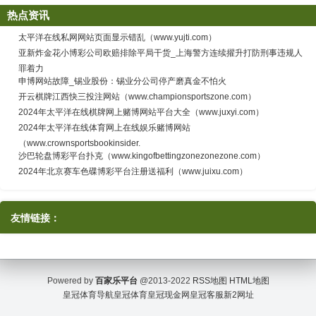
热点资讯
太平洋在线私网网站页面显示错乱（www.yujti.com）
亚新炸金花小博彩公司欧赔排除平局干货_上海警方连续擢升打防刑事违规人
罪着力
申博网站故障_锡业股份：锡业分公司停产磨真金不怕火
开云棋牌江西快三投注网站（www.championsportszone.com）
2024年太平洋在线棋牌网上赌博网站平台大全（www.juxyi.com）
2024年太平洋在线体育网上在线娱乐赌博网站
（www.crownsportsbookinsider.
沙巴轮盘博彩平台扑克（www.kingofbettingzonezonezone.com）
2024年北京赛车色碟博彩平台注册送福利（www.juixu.com）
友情链接：
Powered by
百家乐平台
@2013-2022
RSS地图
HTML地图
皇冠体育导航
皇冠体育
皇冠现金网
皇冠客服
新2网址