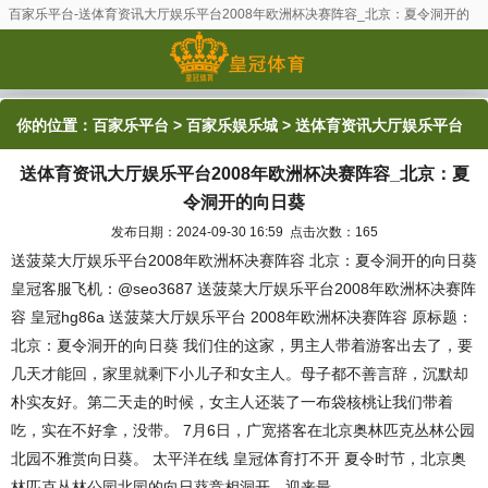
百家乐平台-送体育资讯大厅娱乐平台2008年欧洲杯决赛阵容_北京：夏令洞开的
向日葵
你的位置：
百家乐平台
>
百家乐娱乐城
> 送体育资讯大厅娱乐平台
送体育资讯大厅娱乐平台2008年欧洲杯决赛阵容_北京：夏
2008年欧洲杯决赛阵容_北京：夏令洞开的向日葵
令洞开的向日葵
发布日期：2024-09-30 16:59 点击次数：165
送菠菜大厅娱乐平台2008年欧洲杯决赛阵容 北京：夏令洞开的向日葵
皇冠客服飞机：@seo3687 送菠菜大厅娱乐平台2008年欧洲杯决赛阵
容 皇冠hg86a 送菠菜大厅娱乐平台 2008年欧洲杯决赛阵容 原标题：
北京：夏令洞开的向日葵 我们住的这家，男主人带着游客出去了，要
几天才能回，家里就剩下小儿子和女主人。母子都不善言辞，沉默却
朴实友好。第二天走的时候，女主人还装了一布袋核桃让我们带着
吃，实在不好拿，没带。 7月6日，广宽搭客在北京奥林匹克丛林公园
北园不雅赏向日葵。 太平洋在线 皇冠体育打不开 夏令时节，北京奥
林匹克丛林公园北园的向日葵竞相洞开，迎来最