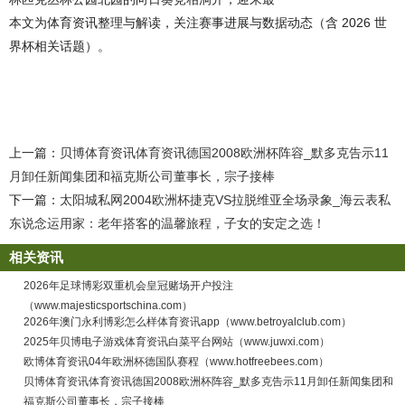
本文为体育资讯整理与解读，关注赛事进展与数据动态（含 2026 世
界杯相关话题）。
上一篇：
贝博体育资讯体育资讯德国2008欧洲杯阵容_默多克告示11
月卸任新闻集团和福克斯公司董事长，宗子接棒
下一篇：
太阳城私网2004欧洲杯捷克VS拉脱维亚全场录象_海云表私
东说念运用家：老年搭客的温馨旅程，子女的安定之选！
相关资讯
2026年足球博彩双重机会皇冠赌场开户投注
（www.majesticsportschina.com）
2026年澳门永利博彩怎么样体育资讯app（www.betroyalclub.com）
2025年贝博电子游戏体育资讯白菜平台网站（www.juwxi.com）
欧博体育资讯04年欧洲杯德国队赛程（www.hotfreebees.com）
贝博体育资讯体育资讯德国2008欧洲杯阵容_默多克告示11月卸任新闻集团和
福克斯公司董事长，宗子接棒