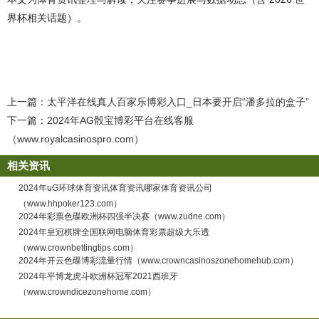
界杯相关话题）。
上一篇：
太平洋在线真人百家乐博彩入口_日本要开启“潘多拉的盒子”
下一篇：
2024年AG骰宝博彩平台在线客服
（www.royalcasinospro.com）
相关资讯
2024年uG环球体育资讯体育资讯哪家体育资讯公司
（www.hhpoker123.com）
2024年彩票色碟欧洲杯四强半决赛（www.zudne.com）
2024年皇冠棋牌全国联网电脑体育彩票超级大乐透
（www.crownbettingtips.com）
2024年开云色碟博彩流量行情（www.crowncasinoszonehomehub.com）
2024年平博龙虎斗欧洲杯冠军2021西班牙
（www.crowndicezonehome.com）