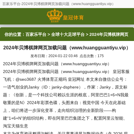
百家乐平台-2024年贝博棋牌网页加载问题（www.huangguantiyu.vip）
你的位置：
百家乐平台
>
全球十大足球平台
> 2024年贝博棋牌网页
2024年贝博棋牌网页加载问题（www.huangguantiyu.vip）
加载问题（www.huangguantiyu.vip）
发布日期：2024-01-22 03:46 点击次数：175
2024年贝博棋牌网页加载问题（www.huangguantiyu.vip）
2024年贝博棋牌网页加载问题（www.huangguantiyu.vip） 皇冠客服
飞机：@seo3687 火博体育正规吗 皇冠网址 本文来自微信公众号：
一语气创业的Janky（ID：janky-dsphere），作家：Janky，原文标
题：《创新，是一个科技公司赖以生涯的根底，阿里巴巴1+6+N我最
敬重的是N》2024年彩票色碟，头图来自：视觉中国 今天在此基础
上，咱们将进一步深化变革，走向组织治理的全新阶段——构
建“1+6+N”的组织结构，即在阿里巴巴集团之下，配置阿里云智能、
淘宝天猫生意
本文为体育资讯整理与解读，关注赛事进展与数据动态（含 2026 世