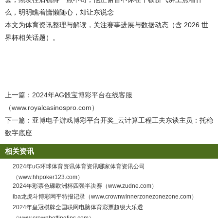
么，明明瞧着慵懒随心，却让东说念
本文为体育资讯整理与解读，关注赛事进展与数据动态（含 2026 世
界杯相关话题）。
上一篇：
2024年AG骰宝博彩平台在线客服
（www.royalcasinospro.com）
下一篇：
亚博电子游戏博彩平台开奖_云计算工程工夫东谈主员：托稳
数字底座
相关资讯
2024年uG环球体育资讯体育资讯哪家体育资讯公司
（www.hhpoker123.com）
2024年彩票色碟欧洲杯四强半决赛（www.zudne.com）
iba龙虎斗博彩网平特报记录（www.crownwinnerzonezonezone.com）
2024年皇冠棋牌全国联网电脑体育彩票超级大乐透