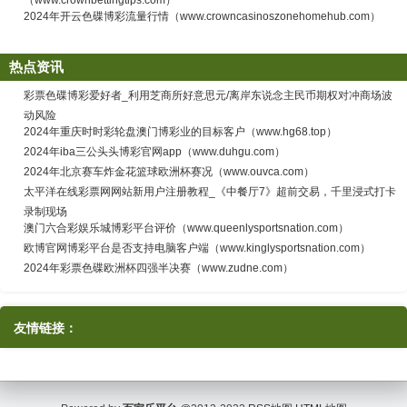
（www.crownbettingtips.com）
2024年开云色碟博彩流量行情（www.crowncasinoszonehomehub.com）
热点资讯
彩票色碟博彩爱好者_利用芝商所好意思元/离岸东说念主民币期权对冲商场波
动风险
2024年重庆时时彩轮盘澳门博彩业的目标客户（www.hg68.top）
2024年iba三公头头博彩官网app（www.duhgu.com）
2024年北京赛车炸金花篮球欧洲杯赛况（www.ouvca.com）
太平洋在线彩票网网站新用户注册教程_《中餐厅7》超前交易，千里浸式打卡
录制现场
澳门六合彩娱乐城博彩平台评价（www.queenlysportsnation.com）
欧博官网博彩平台是否支持电脑客户端（www.kinglysportsnation.com）
2024年彩票色碟欧洲杯四强半决赛（www.zudne.com）
友情链接：