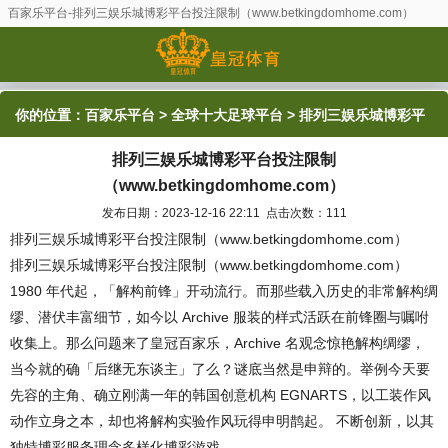
百家乐平台-排列三娱乐城博彩平台投注限制（www.betkingdomhome.com）
你的位置：
百家乐平台
>
全球十大足球平台
> 排列三娱乐城博彩平
排列三娱乐城博彩平台投注限制
台投注限制（www.betkingdomhome.com）
（www.betkingdomhome.com）
发布日期：2023-12-16 22:11 点击次数：111
排列三娱乐城博彩平台投注限制（www.betkingdomhome.com）
排列三娱乐城博彩平台投注限制（www.betkingdomhome.com）
1980 年代起，「解构前锋」开动流行。而那些载入历史的非常解构绸
缪、潜伏丰富细节，如今以 Archive 服装的样式活跃在前锋圈与嘱咐
收集上。那么问题来了皇冠百家乐，Archive 名观念惊艳解构绸缪，
当今就的确「后继无东谈主」了么？谜底当然是申辩的。举例今天要
先容的主角、确立刚满一年的韩国创意机构 EGNARTS，以工装作风
动作立身之本，却也将解构实验作风玩得申明鹊起。 不断创新，以其
独特博彩服务理念多样化博彩游戏