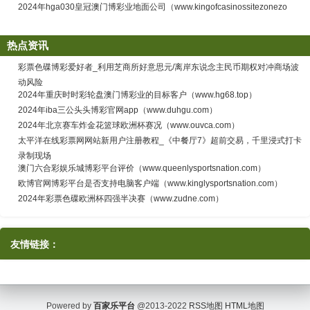
2024年hga030皇冠澳门博彩业地面公司（www.kingofcasinossitezonezo
热点资讯
彩票色碟博彩爱好者_利用芝商所好意思元/离岸东说念主民币期权对冲商场波
动风险
2024年重庆时时彩轮盘澳门博彩业的目标客户（www.hg68.top）
2024年iba三公头头博彩官网app（www.duhgu.com）
2024年北京赛车炸金花篮球欧洲杯赛况（www.ouvca.com）
太平洋在线彩票网网站新用户注册教程_《中餐厅7》超前交易，千里浸式打卡
录制现场
澳门六合彩娱乐城博彩平台评价（www.queenlysportsnation.com）
欧博官网博彩平台是否支持电脑客户端（www.kinglysportsnation.com）
2024年彩票色碟欧洲杯四强半决赛（www.zudne.com）
友情链接：
Powered by
百家乐平台
@2013-2022
RSS地图
HTML地图