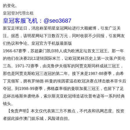
的变化。
皇冠登3代理出租
皇冠客服飞机：@seo3687
新宝足球近日，消息称某明星皇冠网站进行大额赌博，引发广泛关
注。据悉，该明星网站下注数百万元，同时收获不少回报，引发网友
们热议和争论。皇冠官方手机版最新版
1966-67赛季，苏超豪门凯尔特人成为欧洲足坛首支三冠王。那一年
的他们在决赛2比1逆转国际米兰，让欧冠奖杯历史上第一次落户英伦
三岛。1971-72赛季，由克鲁伊夫领军的阿贾克斯同样成就三冠王，
那也是阿贾克斯欧冠三连冠的第二年。接下来是1987-88赛季，由希
丁克领军，拥有罗纳德·科曼的埃因霍温在欧冠决赛点球击败本菲卡后
夺冠。到1998-99赛季，弗格森率领的曼联加冕三冠王，也留下了足
总杯吉格斯奔袭绝杀，索尔斯克亚欧冠缔造诺坎普奇迹等一系列经典
镜头。
【免责声明】本文仅代表第三方不雅点，不代表和讯网态度。投资
者据此操作澳门娱乐城，风险请自担。