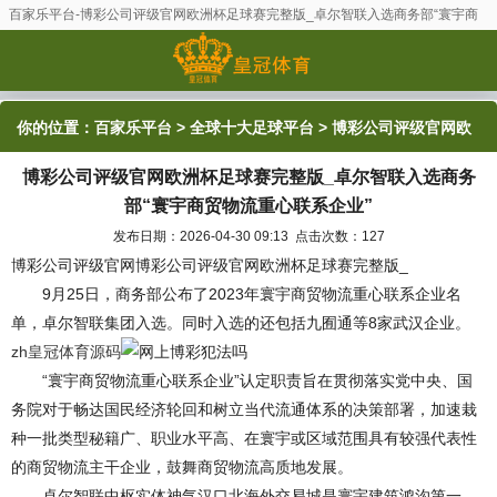
百家乐平台-博彩公司评级官网欧洲杯足球赛完整版_卓尔智联入选商务部“寰宇商
贸物流重心联系企业”
你的位置：
百家乐平台
>
全球十大足球平台
> 博彩公司评级官网欧
博彩公司评级官网欧洲杯足球赛完整版_卓尔智联入选商务
洲杯足球赛完整版_卓尔智联入选商务部“寰宇商贸物流重心联系企
部“寰宇商贸物流重心联系企业”
业”
发布日期：2026-04-30 09:13 点击次数：127
博彩公司评级官网博彩公司评级官网欧洲杯足球赛完整版_
9月25日，商务部公布了2023年寰宇商贸物流重心联系企业名
单，卓尔智联集团入选。同时入选的还包括九囿通等8家武汉企业。
zh皇冠体育源码
“寰宇商贸物流重心联系企业”认定职责旨在贯彻落实党中央、国
务院对于畅达国民经济轮回和树立当代流通体系的决策部署，加速栽
种一批类型秘籍广、职业水平高、在寰宇或区域范围具有较强代表性
的商贸物流主干企业，鼓舞商贸物流高质地发展。
卓尔智联中枢实体神气汉口北海外交易城是寰宇建筑鸿沟第一、