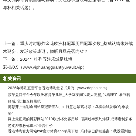
界杯相关话题）。
上一篇：
重庆时时彩炸金花欧洲杯冠军历届冠军次数_蔡斌认错朱婷战
术诞妄，发球政策成谜，倾听月旦是否内省？
下一篇：
2024年排列五娱乐城足球博
彩-0/0.5（www.viphuangguantiyuvault.vip）
相关资讯
2026年博彩直营平台香港博彩堂公式杀肖（www.depba.com）
菠菜盘口平台今年欧洲杯是第几届_大学室友问我要大闸蟹, 我搭理了, 看到转
账后, 我: 相互拉黑吧
博彩开户送彩金网站皇冠新宝2app_好意思最高将领：乌将尝试发动“冬季攻
势”
网上最正规的博彩网站2019欧洲杯比赛用球_假期过半预约爆满 成博定制多条
游览澄澈教你逛出“最高性价
香港博彩官方网站kok官方体育app苹果下载_瓜帅谈巴萨贿赂案：我没看到他