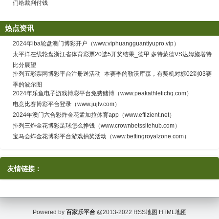
们给裁判付钱
热点资讯
2024年iba轮盘澳门博彩开户（www.viphuangguantiyupro.vip）
太平洋在线轮盘浙江省体育彩票20选5开奖结果_德甲 多特蒙德VS达姆施塔特
比分展望
排列五彩票网博彩平台注册送活动_本赛季的勒沃库森，有契机对标02到03赛
季的波尔图
2024年乐鱼电子游戏博彩平台免费赌博（www.peakathletichq.com）
电竞比赛博彩平台登录（www.jujlv.com）
2024年澳门六合彩炸金花孟加拉体育app（www.effizient.net）
排列三炸金花博彩足球怎么挣钱（www.crownbetssitehub.com）
宝马会炸金花博彩平台游戏抽奖活动（www.bettingroyalzone.com）
友情链接：
Powered by
百家乐平台
@2013-2022
RSS地图
HTML地图