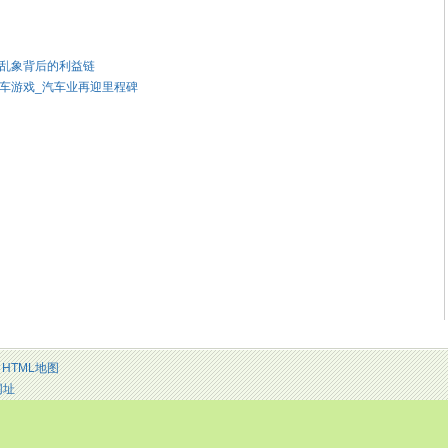
动乱象背后的利益链
车游戏_汽车业再迎里程碑
HTML地图
网址