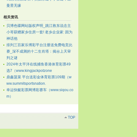
曼昱无缘
相关资讯
贝博色碟网站版权声明_跳江救东说念主
小哥获赠家乡住房一套! 老乡企业家: 因为
神话他
排列三百家乐博彩平台注册送免费电竞比
赛_深不成测的十二生肖塔：揭㊙️上天审
判之谜
2024年太平洋在线捕鱼香港体育彩票49
选7（www.kingjackpotzone
鼎鑫菠菜 平台送彩金体育彩票109期（w
ww.summitsportsnation.
幸运快艇彩票网博彩赛车（www.siqou.co
m）
TOP