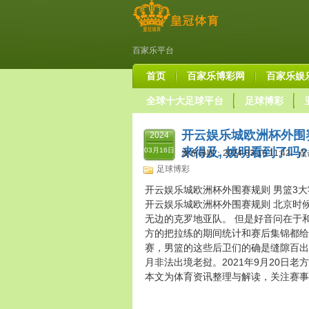
百家乐平台
首页
百家乐博彩网
百家乐娱
全球十大足球平台
足球博彩
开云娱乐城欧洲杯外围
2024
来得及, 姚明看到了吗?
03月16日
发布日期：2024-03-16 11:42 
足球博彩
开云娱乐城欧洲杯外围赛规则 男篮3大
开云娱乐城欧洲杯外围赛规则 北京时候
无边的克罗地亚队。 但是好音问在于
方的把拉练的期间统计和赛后集锦都给
赛，男篮的这些后卫们的确是缝隙百出，
月非法出境老挝。2021年9月20日
本文为体育资讯整理与解读，关注赛事进