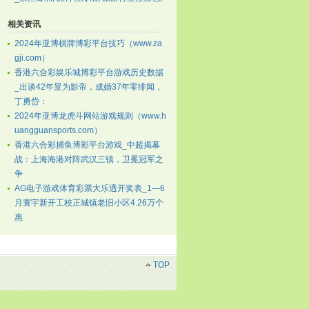
相关资讯
2024年亚博棋牌博彩平台技巧（www.za
gji.com）
香港六合彩娱乐城博彩平台游戏历史数据
_出谈42年景为影帝，成婚37年零绯闻，
丁勇岱：
2024年亚博龙虎斗网站游戏规则（www.h
uangguansports.com）
香港六合彩捕鱼博彩平台游戏_中超揭幕
战：上海海港对阵武汉三镇，卫冕冠军之
争
AG电子游戏体育彩票大乐透开奖表_1—6
月寰宇新开工校正城镇老旧小区4.26万个
惠
TOP