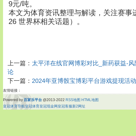
9元/吨。
本文为体育资讯整理与解读，关注赛事进
26 世界杯相关话题）。
上一篇：
太平洋在线官网博彩对比_新药获益-
论
下一篇：
2024年亚博骰宝博彩平台游戏提现活动（ww
友情链接：
Powered by
百家乐平台
@2013-2022
RSS地图
HTML地图
皇冠体育导航
皇冠体育
皇冠现金网
皇冠客服
新2网址