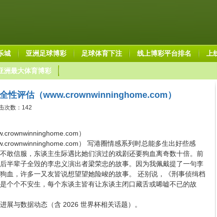
乐城
亚洲足球博彩
足球体育下注
线上博彩平台排名
上
亚洲最大体育博彩
评估（www.crownwinninghome.com）
点击次数：142
wnwinninghome.com）
crownwinninghome.com） 写港圈情感系列时总能多生出好些感
不敢信服，东谈主生际遇比她们演过的戏剧还要狗血离奇数十倍。前
后半辈子全毁的李忠义演出者梁荣忠的故事。因为我佩戴提了一句李
狗血，许多一又友皆说想望望她险峻的故事。 还别说，《刑事侦缉档
是个个不安生，每个东谈主皆有让东谈主闭口藏舌或唏嘘不已的故
展与数据动态（含 2026 世界杯相关话题）。