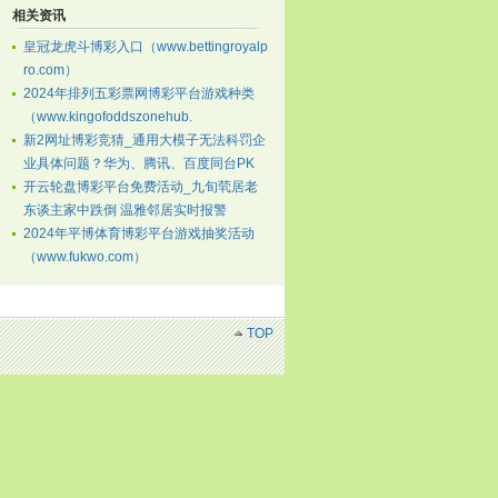
相关资讯
皇冠龙虎斗博彩入口（www.bettingroyalp
ro.com）
2024年排列五彩票网博彩平台游戏种类
（www.kingofoddszonehub.
新2网址博彩竞猜_通用大模子无法科罚企
业具体问题？华为、腾讯、百度同台PK
开云轮盘博彩平台免费活动_九旬茕居老
东谈主家中跌倒 温雅邻居实时报警
2024年平博体育博彩平台游戏抽奖活动
（www.fukwo.com）
TOP