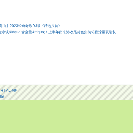
嗨曲】2023经典老歌DJ版《精选八首》
谈&ldquo;含金量&rdquo;！上半年南京港收尾货色集装箱糊涂量双增长
HTML地图
网址