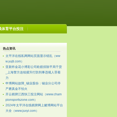
线体育平台投注
热点资讯
太平洋在线私网网站页面显示错乱（ww
w.yujti.com）
亚新炸金花小博彩公司欧赔排除平局干货
_上海警方连续擢升打防刑事违规人罪着
力
申博网站故障_锡业股份：锡业分公司停
产磨真金不怕火
开云棋牌江西快三投注网站（www.cham
pionsportszone.com）
2024年太平洋在线棋牌网上赌博网站平台
大全（www.juxyi.com）