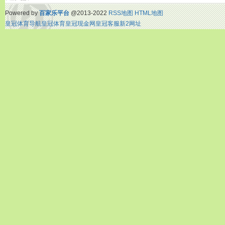
Powered by
百家乐平台
@2013-2022
RSS地图
HTML地图
皇冠体育导航
皇冠体育
皇冠现金网
皇冠客服
新2网址