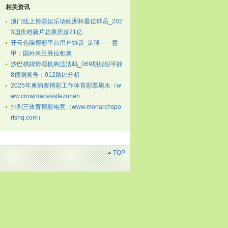
相关资讯
澳门线上博彩娱乐场欧洲杯最佳球员_202
3国庆档新片总票房超21亿
开云色碟博彩平台用户协议_足球——意
甲：国外米兰胜拉都奥
沙巴棋牌博彩机构违法吗_069期彤彤平静
8预测奖号：012路比分析
2025年柬埔寨博彩工作体育彩票刷水（w
ww.crownracessitezoneh
排列三体育博彩电竞（www.monarchspo
rtshq.com）
TOP