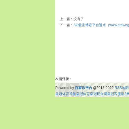
上一篇：没有了
下一篇：
AG骰宝博彩平台返水（www.crowngam
友情链接：
Powered by
百家乐平台
@2013-2022
RSS地图
皇冠体育导航
皇冠体育
皇冠现金网
皇冠客服
新2