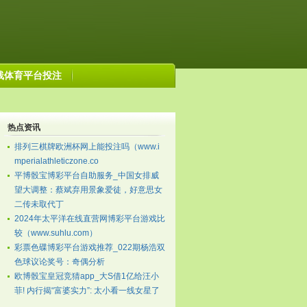
线体育平台投注
热点资讯
排列三棋牌欧洲杯网上能投注吗（www.i
mperialathleticzone.co
平博骰宝博彩平台自助服务_中国女排威
望大调整：蔡斌弃用景象爱徒，好意思女
二传未取代丁
2024年太平洋在线直营网博彩平台游戏比
较（www.suhlu.com）
彩票色碟博彩平台游戏推荐_022期杨浩双
色球议论奖号：奇偶分析
欧博骰宝皇冠竞猜app_大S借1亿给汪小
菲! 内行揭“富婆实力”: 太小看一线女星了