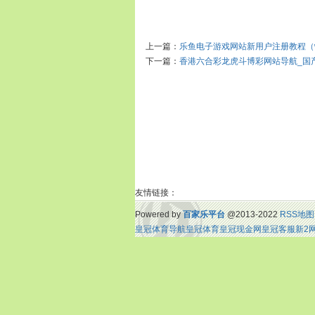
上一篇：
乐鱼电子游戏网站新用户注册教程（www
下一篇：
香港六合彩龙虎斗博彩网站导航_国产
友情链接：
Powered by
百家乐平台
@2013-2022
RSS地图
皇冠体育导航
皇冠体育
皇冠现金网
皇冠客服
新2