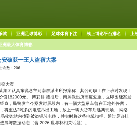
乐城
亚洲足球博彩
足球体育下注
线上博彩平台排名
上
亚洲最大体育博彩
公安破获一王人盗窃大案
点击次数：206
盗窃大案
许，某集团认真东说念主到南屏派出所报案称：其公司职工在上班时发现工
价值182000元。 博彩群 接报后，南屏派出所高度爱重，立即围绕案发
经查，民警发当今案发时辰段内，有一辆大型吊车曾在工地外停留，
，将重达2吨多的电缆吊出工地，放上一辆大货车后逃离现场。 网络
某废品收购站内找到被盗铜芯电缆，并实时将这些电缆扣押。通过足迹排
展与数据动态（含 2026 世界杯相关话题）。