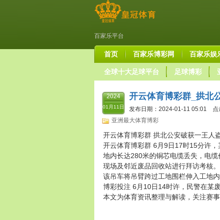
百家乐平台
首页
百家乐博彩网
百家乐娱
全球十大足球平台
足球博彩
开云体育博彩群_拱北
2024
01月11日
发布日期：2024-01-11 05:01 
亚洲最大体育博彩
开云体育博彩群 拱北公安破获一王人
开云体育博彩群 6月9日17时15分
地内长达280米的铜芯电缆丢失，电缆
现场及邻近废品回收站进行拜访考核。
该吊车将吊臂跨过工地围栏伸入工地内
博彩投注 6月10日14时许，民警在
本文为体育资讯整理与解读，关注赛事进