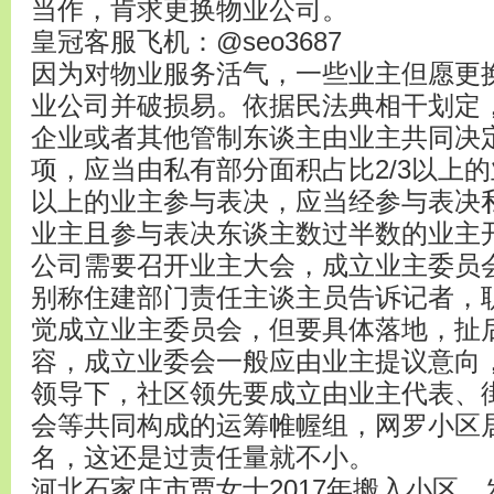
当作，肯求更换物业公司。
皇冠客服飞机：@seo3687
因为对物业服务活气，一些业主但愿更
业公司并破损易。依据民法典相干划定
企业或者其他管制东谈主由业主共同决
项，应当由私有部分面积占比2/3以上的
以上的业主参与表决，应当经参与表决
业主且参与表决东谈主数过半数的业主
公司需要召开业主大会，成立业主委员
别称住建部门责任主谈主员告诉记者，
觉成立业主委员会，但要具体落地，扯
容，成立业委会一般应由业主提议意向
领导下，社区领先要成立由业主代表、
会等共同构成的运筹帷幄组，网罗小区
名，这还是过责任量就不小。
河北石家庄市贾女士2017年搬入小区