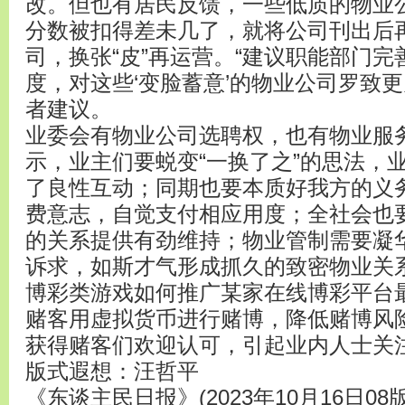
改。但也有居民反馈，一些低质的物业
分数被扣得差未几了，就将公司刊出后
司，换张“皮”再运营。“建议职能部门
度，对这些‘变脸蓄意’的物业公司罗致
者建议。
业委会有物业公司选聘权，也有物业服
示，业主们要蜕变“一换了之”的思法，
了良性互动；同期也要本质好我方的义
费意志，自觉支付相应用度；全社会也
的关系提供有劲维持；物业管制需要凝
诉求，如斯才气形成抓久的致密物业关
博彩类游戏如何推广某家在线博彩平台
赌客用虚拟货币进行赌博，降低赌博风
获得赌客们欢迎认可，引起业内人士关
版式遐想：汪哲平
《东谈主民日报》(2023年10月16日08版