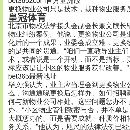
bet3652com官方亚洲版
更换物业公司只是技术，栽种物业服务
皇冠体育
北京市物权法学接头会副会长兼文牍长
物业纠纷案例。他说，更换物业公司是
化后的一个成果，业委会成立难，更换
的是共同的贯通。“咱们一直教导业主
术，或者说是一个开动，而不是指标，
标应该是让小区的物业服务获得改善。”
bet365最新地址
毕文强认为，业主应当理会到更换物业
么，沟通通晓更换后怎样办、如何招聘
何与新物业公司相处。这些问题惩办不
办。“小区物业管制致密与否，并不单
大概惩办的。而是需要成就一种质价相
务关系。”他认为，咫尺的法律法例已