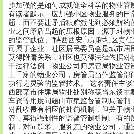
步加强的是如何成就健全科学的物业管
有读者默示，应加强小区物业服务的日
题，而不要让矛盾积贮激化到必须解约
业之间矛盾凸起的压根原因，源于对物
的监管缺位。”陕西西安市别称社区责
司属于企业，社区居民委员会是城市居
莫得附庸关系，社区也莫得法律依据对
干法律法例，物业公司归房管局物业管
上千家的物业公司，房管局当作监管部
功行之灵验的监管技术。”这名责任主谈
西部某市住建局物业处别称稳当东谈主
车资等用度问题由市集监督管制局管制
对乱收费有相应的处罚机制，但关于物
管，莫得强制性的监督管制机制。有的所
制，对问题多、服务差的物业公司，通过