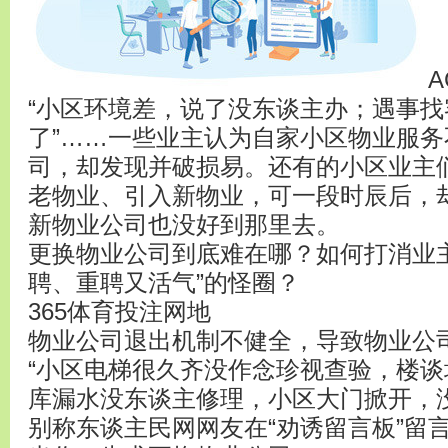
“小区环境差，说了没东谈主办；遇事
了”……一些业主认为自家小区物业服
司，却发现并破损易。还有的小区业主
老物业、引入新物业，可一段时辰后，却
新物业公司也没好到那里去。
更换物业公司到底难在哪？如何打消业
聘、重聘又活气”的怪圈？
365体育投注网地
物业公司退出机制不健全，导致物业公
“小区电梯很久齐没作念珍视查验，楼
库漏水没东谈主修理，小区大门掀开，
别称东谈主民网网友在“劝诱留言板”留